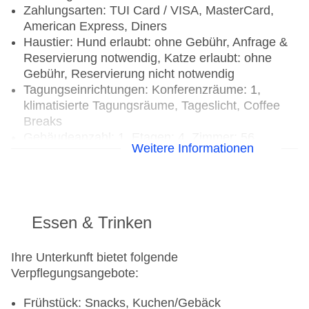
Zahlungsarten: TUI Card / VISA, MasterCard,
American Express, Diners
Haustier: Hund erlaubt: ohne Gebühr, Anfrage &
Reservierung notwendig, Katze erlaubt: ohne
Gebühr, Reservierung nicht notwendig
Tagungseinrichtungen: Konferenzräume: 1,
klimatisierte Tagungsräume, Tageslicht, Coffee
Breaks
Gebäudeanzahl: 1, Etagen: 4, Zimmer: 56
Weitere Informationen
Landeskategorie: keine Sterneklassifizierung
Essen & Trinken
Ihre Unterkunft bietet folgende
Verpflegungsangebote:
Frühstück: Snacks, Kuchen/Gebäck