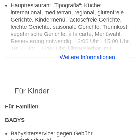
Hauptrestaurant „Tipografia“: Küche:
international, mediterran, regional, glutenfreie
Gerichte, Kindermenü, lactosefreie Gerichte,
leichte Gerichte, saisonale Gerichte, Trennkost,
vegetarische Gerichte, à la carte, Menüwahl,
Reservierung notwendig, 12:00 Uhr - 15:00 Uhr,
19:00 Uhr - 22:00 Uhr, klimatisierbar, mit
Terrasse, Kinderhochstuhl, angemessene
Weitere Informationen
Kleidung erwünscht
Bars & mehr: 2
Loungebar „Bar Iris“: 15:00 Uhr - 00:00 Uhr
Poolbar Outdoor „Bar Pretas“: täglich
Für Kinder
Für Familien
BABYS
Babysitterservice: gegen Gebühr