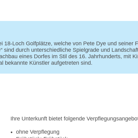
Businesscenter: gegen Gebühr
Tagungseinrichtungen: Konferenzräume: 10, klima
Tagungsequipment: gegen Gebühr, Coffee Break
Etagen: 2, Zimmer: 311, Etagen Nebengebäude: 2,
Landeskategorie: 5 Sterne
i 18-Loch Golfplätze, welche von Pete Dye und seiner F
e“ sind durch unterschiedliche Spielgrade und Landschaft
 Nachbau eines Dorfes im Stil des 16. Jahrhunderts, mi
al bekannte Künstler aufgetreten sind.
Ihre Unterkunft bietet folgende Verpflegungsangebo
ohne Verpflegung