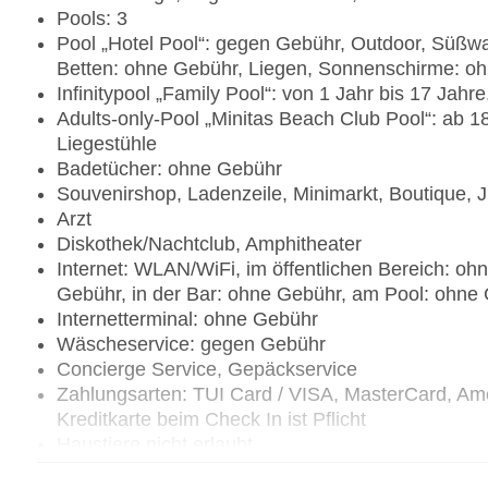
Pools: 3
Pool „Hotel Pool“: gegen Gebühr, Outdoor, Süßwas
Betten: ohne Gebühr, Liegen, Sonnenschirme: o
Infinitypool „Family Pool“: von 1 Jahr bis 17 Jahr
Adults-only-Pool „Minitas Beach Club Pool“: ab 1
Liegestühle
Badetücher: ohne Gebühr
Souvenirshop, Ladenzeile, Minimarkt, Boutique, Ju
Arzt
Diskothek/Nachtclub, Amphitheater
Internet: WLAN/WiFi, im öffentlichen Bereich: oh
Gebühr, in der Bar: ohne Gebühr, am Pool: ohne
Internetterminal: ohne Gebühr
Wäscheservice: gegen Gebühr
Concierge Service, Gepäckservice
Zahlungsarten: TUI Card / VISA, MasterCard, Ame
Kreditkarte beim Check In ist Pflicht
Haustiere nicht erlaubt
Parkmöglichkeiten: Parkplatz (nach Verfügbarkeit),