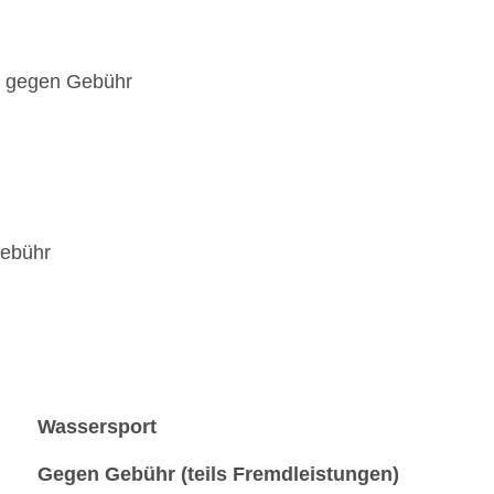
carte, Anfrage & Reservierung notwendig, ohne Ge
angemessene Kleidung erwünscht
Bars & mehr: 6
e, gegen Gebühr
Strandbar „Cocomar“: täglich 09:00 Uhr - 19:00 
Snack Bar „Dye Fore Bar“: täglich 09:00 Uhr - 1
Snack Bar „The 19th Hole“: täglich 09:00 Uhr - 
Loungebar „La Caña Bar & Lounge“: täglich 07:0
Pub „Genesis Nightclub“: ab 18 Jahre, Fr., Sa., 
gegen Gebühr
Poolbar Outdoor „Squeeze! Juice Bar“: täglich 0
Gebühr
Wassersport
Gegen Gebühr (teils Fremdleistungen)