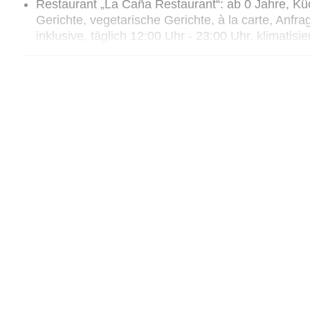
Restaurant „La Caña Restaurant“: ab 0 Jahre, Küc
Gerichte, vegetarische Gerichte, à la carte, Anfra
inklusive, täglich 12:00 Uhr - 23:00 Uhr, klimatisi
Kinderhochstuhl
Restaurant „Lago Restaurant“: Küche: internationa
Buffet, à la carte, Reservierung nicht notwendig, be
11:00 Uhr und 12:00 Uhr - 15:00 Uhr
Restaurant „La Casita“: Küche: mediterran, spanis
Reservierung notwendig, bei All Inclusive inklusive
Kinderhochstuhl, angemessene Kleidung erwüns
Restaurant „La Piazzetta Ristorante“: Küche: itali
Gerichte, à la carte, Anfrage & Reservierung notwen
täglich 18:00 Uhr - 23:00 Uhr, mit Terrasse, Ki
Restaurant „SBG Casa de Campo“: Küche: internati
Gerichte, à la carte, Anfrage & Reservierung not
Uhr, Sa., So. 12:00 Uhr - 23:00 Uhr, mit Terras
Kleidung erwünscht
Restaurant „Chilango Taquería“: Küche: mexikani
Gebühr, täglich 12:00 Uhr - 23:00 Uhr, mit Terras
Restaurant „Causa, Peruvian Restaurant“: Küche: i