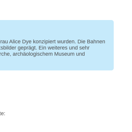
tisierte Tagungsräume, Tageslicht,
s: gegen Gebühr
 Villen: 50
rau Alice Dye konzipiert wurden. Die Bahnen
sbilder geprägt. Ein weiteres und sehr
t Kirche, archäologischem Museum und
te: