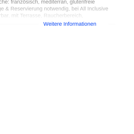
he: französisch, mediterran, glutenfreie
ge & Reservierung notwendig, bei All Inclusive
erbar, mit Terrasse, Raucherbereich,
Weitere Informationen
l, glutenfreie Gerichte, vegetarische Gerichte,
i All Inclusive inklusive, täglich 07:00 Uhr -
ch, vegetarische Gerichte, à la carte, Anfrage &
, Di. - So. 18:00 Uhr - 23:00 Uhr, mit Terrasse,
cht
enisch, glutenfreie Gerichte, vegetarische
dig, bei All Inclusive inklusive, Mo., Do. - Sa.,
nderhochstuhl, angemessene Kleidung erwünscht
onal, glutenfreie Gerichte, vegetarische
wendig, gegen Gebühr, Mo.-Fr. 17:00 Uhr - 23:00
se, am Pool, Raucherbereich, angemessene
sch, vegetarische Gerichte, Menüwahl, ohne
se
nternational, Sushi, vegetarische Gerichte, à la