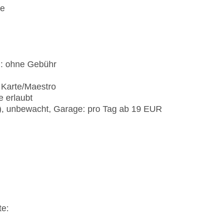
se
): ohne Gebühr
 Karte/Maestro
e erlaubt
t), unbewacht, Garage: pro Tag ab 19 EUR
te: