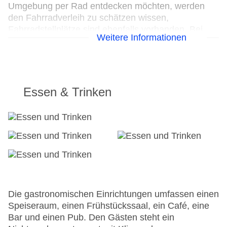
Umgebung per Rad entdecken möchten, werden
den Fahrradverleih zu schätzen wissen,
Fahrradstellplätze sind ebenfalls vorhanden. Bei
Weitere Informationen
Geschäftlichem hilft das Business-Center gerne
weiter und bietet ein Faxgerät an.
Parkplatz
Check-in von: 18:00:00
Essen & Trinken
Check-out bis: 11:00:00
Konferenzraum
Garage
Garten: ohne Gebühr
Hoteleröffnung: 1934
Hotelsafe
WLAN/WiFi im Hotel
Letzte umfassende Renovierung: 2010
Lift
Die gastronomischen Einrichtungen umfassen einen
Anzahl der Konferenzräume: 1
Speiseraum, einen Frühstückssaal, ein Café, eine
Anzahl der Aufzüge: 1
Bar und einen Pub. Den Gästen steht ein
Haustiere