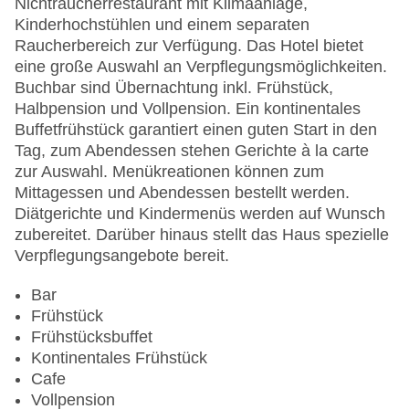
Nichtraucherrestaurant mit Klimaanlage,
Zimmerservice
Kinderhochstühlen und einem separaten
Sonnenterrasse: gegen Gebühr
Raucherbereich zur Verfügung. Das Hotel bietet
Gesamtanzahl der Stockwerke: 3
eine große Auswahl an Verpflegungsmöglichkeiten.
Gesamtanzahl der Zimmer: 57
Buchbar sind Übernachtung inkl. Frühstück,
Pools:Indoor Pool, Outdoor Pool: ohne Gebühr,
Halbpension und Vollpension. Ein kontinentales
Sonnenschirme am Pool, Liegen am Pool
Buffetfrühstück garantiert einen guten Start in den
Zahlungsarten: Diners Club, EC Maestro,
Tag, zum Abendessen stehen Gerichte à la carte
Mastercard, Visa
zur Auswahl. Menükreationen können zum
Landeskategorie: 4 Sterne
Mittagessen und Abendessen bestellt werden.
Diätgerichte und Kindermenüs werden auf Wunsch
zubereitet. Darüber hinaus stellt das Haus spezielle
Verpflegungsangebote bereit.
Bar
Frühstück
Frühstücksbuffet
Kontinentales Frühstück
Cafe
Vollpension