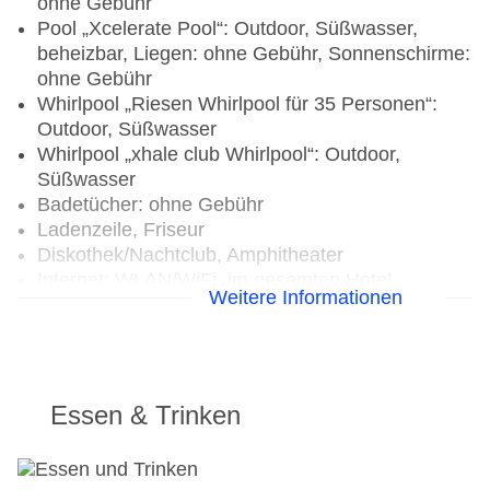
ohne Gebühr
Pool „Xcelerate Pool“: Outdoor, Süßwasser,
beheizbar, Liegen: ohne Gebühr, Sonnenschirme:
ohne Gebühr
Whirlpool „Riesen Whirlpool für 35 Personen“:
Outdoor, Süßwasser
Whirlpool „xhale club Whirlpool“: Outdoor,
Süßwasser
Badetücher: ohne Gebühr
Ladenzeile, Friseur
Diskothek/Nachtclub, Amphitheater
Internet: WLAN/WiFi, im gesamten Hotel
Weitere Informationen
(Anlage): ohne Gebühr
Wäscheservice: gegen Gebühr
Concierge Service
Zahlungsarten: TUI Card / VISA, MasterCard,
American Express
Essen & Trinken
Tagungseinrichtungen: Konferenzräume: 4
Gebäudeanzahl: 2, Zimmer: 362
Landeskategorie: 5 Sterne