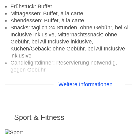
Frühstück: Buffet
Mittagessen: Buffet, à la carte
Abendessen: Buffet, à la carte
Snacks: täglich 24 Stunden, ohne Gebühr, bei All
Inclusive inklusive, Mitternachtssnack: ohne
Gebühr, bei All Inclusive inklusive,
Kuchen/Gebäck: ohne Gebühr, bei All Inclusive
inklusive
Candlelightdinner: Reservierung notwendig,
gegen Gebühr
Restaurants: 8
Weitere Informationen
Restaurant „Barefoot Grill“: Küche: italienisch,
Grillgerichte, à la carte, Reservierung nicht
notwendig, mehrmals pro Woche, am Strand,
angemessene Kleidung erwünscht
Sport & Fitness
Gourmetrestaurant „Coquette“: Küche:
französisch, à la carte, Reservierung nicht
notwendig, mehrmals pro Woche, angemessene