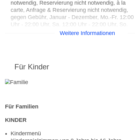
notwendig, Reservierung nicht notwendig, à la
carte, Anfrage & Reservierung nicht notwendig,
gegen Gebühr, Januar - Dezember, Mo.-Fr. 12:00
Uhr - 22:00 Uhr, Sa. 12:00 Uhr - 22:00 Uhr, So.
14:00 Uhr - 21:00 Uhr, klimatisierbar
Weitere Informationen
Restaurant „Restaurant Kippo“: Küche:
landestypisch, regional, Fisch/Meeresfrüchte,
Grillgerichte, glutenfreie Gerichte: ohne Gebühr,
Anfrage notwendig, Reservierung nicht
Für Kinder
notwendig, Kindermenü: gegen Gebühr, Anfrage
notwendig, Reservierung nicht notwendig,
lactosefreie Gerichte: ohne Gebühr, Anfrage
notwendig, Reservierung nicht notwendig,
vegetarische Gerichte: gegen Gebühr, Anfrage
notwendig, Reservierung nicht notwendig, à la
Für Familien
carte, Juni - April, Di. - Sa. 17:00 Uhr - 22:00 Uhr,
klimatisierbar
KINDER
Lobbybar
Kindermenü