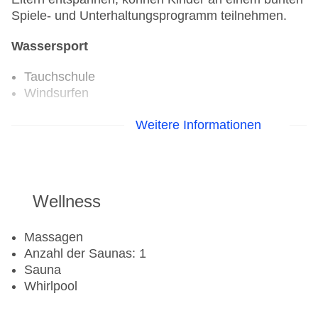
Spiele- und Unterhaltungsprogramm teilnehmen.
Wassersport
Tauchschule
Windsurfen
Golf
Weitere Informationen
Golfplatz
Aerobic
Wellness
Fahrradverleih
Fitnessraum
Tennisplatz
Massagen
Anzahl der Saunas: 1
Sauna
Whirlpool