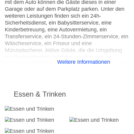
mit dem Auto können die Gäste dieses in einer
Garage oder auf dem Parkplatz parken. Unter den
weiteren Leistungen finden sich ein 24h-
Sicherheitsdienst, ein Babysitterservice, eine
Kinderbetreuung, eine Autovermietung, ein
Transferservice, ein 24-Stunden-Zimmerservice, ein
Wäscheservice, ein Friseur und eine
Münzwäscherei. Aktive Gäste, die die Umgebung
per Rad entdecken möchten, werden den
Weitere Informationen
Fahrradverleih zu schätzen wissen,
Fahrradstellplätze sind ebenfalls vorhanden. Bei
Geschäftlichem hilft das Business-Center gerne
weiter und bietet ein Faxgerät an.
Essen & Trinken
24h Rezeption
Parkplatz
Check-in von: 16:00:00
Check-out bis: 00:00:00
Konferenzraum
Garage