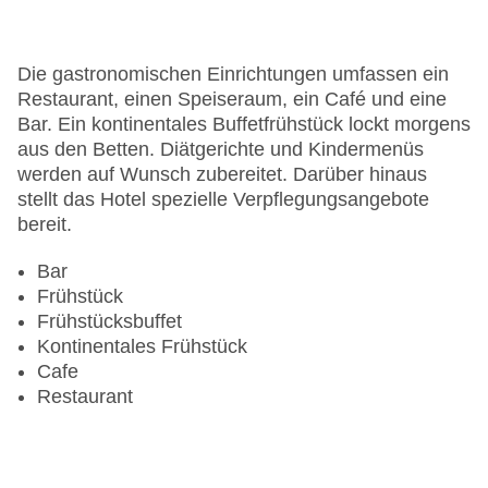
Garten: ohne Gebühr
Hoteleröffnung: 1864
Hotelsafe
Die gastronomischen Einrichtungen umfassen ein
WLAN/WiFi im Hotel
Restaurant, einen Speiseraum, ein Café und eine
Letzte umfassende Renovierung: 1999
Bar. Ein kontinentales Buffetfrühstück lockt morgens
Lift
aus den Betten. Diätgerichte und Kindermenüs
Anzahl der Konferenzräume: 1
werden auf Wunsch zubereitet. Darüber hinaus
Anzahl der Aufzüge: 1
stellt das Hotel spezielle Verpflegungsangebote
Zimmerservice
bereit.
Gesamtanzahl der Stockwerke: 4
Gesamtanzahl der Zimmer: 157
Bar
Pools:Indoor Pool, Outdoor Pool, Liegen am Pool
Frühstück
Landeskategorie: 4 Sterne
Frühstücksbuffet
Kontinentales Frühstück
Cafe
Restaurant