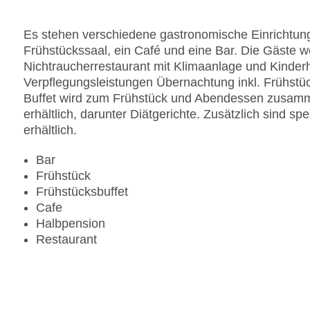
Pools:Kinderbecken, Indoor Pool: ohne Gebühr, 
am Pool
Es stehen verschiedene gastronomische Einrichtung
Zahlungsarten: Mastercard, Visa
Frühstückssaal, ein Café und eine Bar. Die Gäste w
Landeskategorie: 3 Sterne
Nichtraucherrestaurant mit Klimaanlage und Kinderh
Verpflegungsleistungen Übernachtung inkl. Frühst
Buffet wird zum Frühstück und Abendessen zusamm
erhältlich, darunter Diätgerichte. Zusätzlich sind 
erhältlich.
Bar
Frühstück
Frühstücksbuffet
Cafe
Halbpension
Restaurant