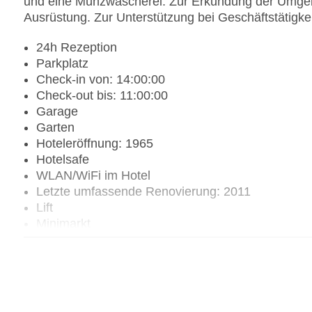
und eine Münzwäscherei. Zur Erkundung der Umgebu
Ausrüstung. Zur Unterstützung bei Geschäftstätigkei
24h Rezeption
Parkplatz
Check-in von: 14:00:00
Check-out bis: 11:00:00
Garage
Garten
Hoteleröffnung: 1965
Hotelsafe
WLAN/WiFi im Hotel
Letzte umfassende Renovierung: 2011
Lift
Minimarkt
Anzahl der Aufzüge: 1
Zimmerservice
Sonnenterrasse
Gesamtanzahl der Stockwerke: 7
Gesamtanzahl der Zimmer: 55