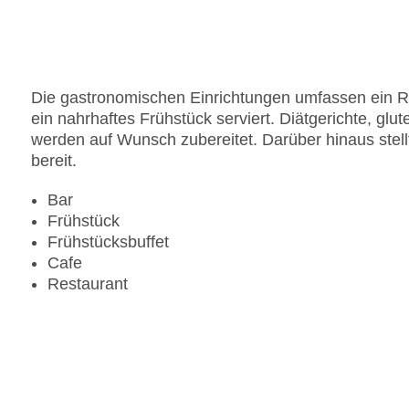
Gesamtanzahl der Stockwerke: 6
Gesamtanzahl der Zimmer: 103
Zahlungsarten: American Express, Diners Club, 
Landeskategorie: 4 Sterne
Die gastronomischen Einrichtungen umfassen ein Res
ein nahrhaftes Frühstück serviert. Diätgerichte, glu
werden auf Wunsch zubereitet. Darüber hinaus stell
bereit.
Bar
Frühstück
Frühstücksbuffet
Cafe
Restaurant