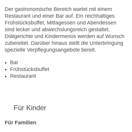
Zimmerservice
Gesamtanzahl der Stockwerke: 2
Der gastronomische Bereich wartet mit einem
Gesamtanzahl der Zimmer: 72
Restaurant und einer Bar auf. Ein reichhaltiges
Zahlungsarten: American Express, Diners Club,
Frühstücksbuffet, Mittagessen und Abendessen
Mastercard, Visa
sind lecker und abwechslungsreich gestaltet.
Landeskategorie: 4 Sterne
Diätgerichte und Kindermenüs werden auf Wunsch
zubereitet. Darüber hinaus stellt die Unterbringung
spezielle Verpflegungsangebote bereit.
Bar
Frühstücksbuffet
Restaurant
Für Kinder
Für Familien