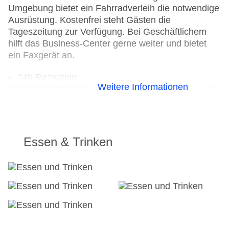
Umgebung bietet ein Fahrradverleih die notwendige
Ausrüstung. Kostenfrei steht Gästen die
Tageszeitung zur Verfügung. Bei Geschäftlichem
hilft das Business-Center gerne weiter und bietet
ein Faxgerät an.
24h Rezeption
Weitere Informationen
Parkplatz: gegen Gebühr
Check-in von: 16:00:00
Check-out bis: 12:00:00
Konferenzraum
Garage
Essen & Trinken
Hotelsafe
WLAN/WiFi im Hotel
Lift
Minimarkt
Anzahl der Konferenzräume: 1
Anzahl der Aufzüge: 1
Haustiere: gegen Gebühr