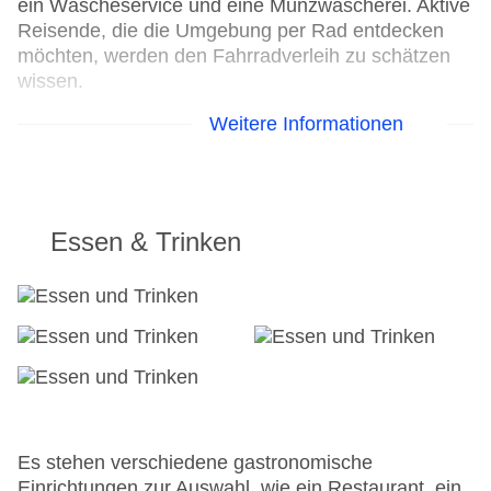
ein Wäscheservice und eine Münzwäscherei. Aktive
Reisende, die die Umgebung per Rad entdecken
möchten, werden den Fahrradverleih zu schätzen
wissen.
Weitere Informationen
24h Rezeption
Parkplatz
Check-in von: 15:00:00
Check-out bis: 12:00:00
Konferenzraum
Essen & Trinken
Garage: gegen Gebühr
Garten: ohne Gebühr
Hotelsafe
WLAN/WiFi im Hotel
Lift
Anzahl der Konferenzräume: 1
Anzahl der Aufzüge: 1
Haustiere
Zimmerservice
Es stehen verschiedene gastronomische
Gesamtanzahl der Stockwerke: 4
Einrichtungen zur Auswahl, wie ein Restaurant, ein