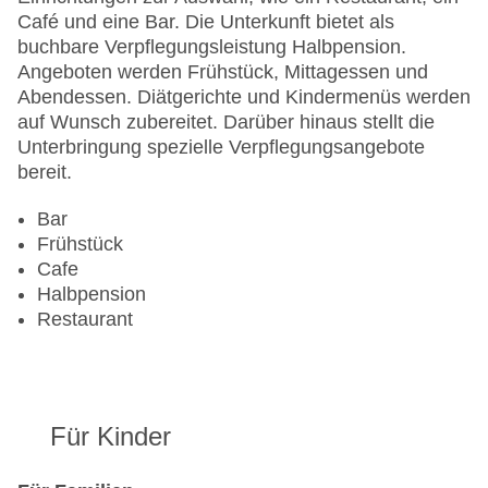
Gesamtanzahl der Zimmer: 93
Café und eine Bar. Die Unterkunft bietet als
Zahlungsarten: American Express, Diners Club,
buchbare Verpflegungsleistung Halbpension.
EC Maestro, Mastercard, Visa
Angeboten werden Frühstück, Mittagessen und
Landeskategorie: 3 Sterne
Abendessen. Diätgerichte und Kindermenüs werden
auf Wunsch zubereitet. Darüber hinaus stellt die
Unterbringung spezielle Verpflegungsangebote
bereit.
Bar
Frühstück
Cafe
Halbpension
Restaurant
Für Kinder