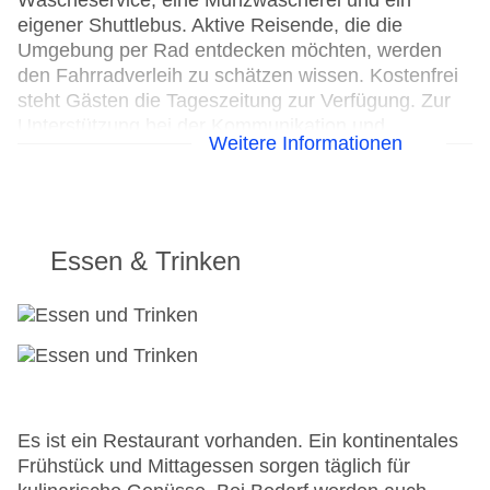
Wäscheservice, eine Münzwäscherei und ein
eigener Shuttlebus. Aktive Reisende, die die
Umgebung per Rad entdecken möchten, werden
den Fahrradverleih zu schätzen wissen. Kostenfrei
steht Gästen die Tageszeitung zur Verfügung. Zur
Unterstützung bei der Kommunikation und
Weitere Informationen
Geschäftlichem bietet das Business-Center ein
Faxgerät.
24h Rezeption
Parkplatz
Essen & Trinken
Check-in von: 14:00:00
Check-out bis: 10:00:00
Konferenzraum
Garten: gegen Gebühr
Hotelsafe
WLAN/WiFi im Hotel
Lift
Es ist ein Restaurant vorhanden. Ein kontinentales
Minimarkt
Frühstück und Mittagessen sorgen täglich für
Anzahl der Konferenzräume: 1