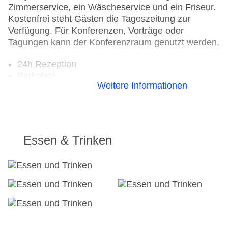
Zimmerservice, ein Wäscheservice und ein Friseur.
Kostenfrei steht Gästen die Tageszeitung zur
Verfügung. Für Konferenzen, Vorträge oder
Tagungen kann der Konferenzraum genutzt werden.
24h Rezeption
Parkplatz
Weitere Informationen
Check-in von: 18:00:00
Check-out bis: 11:00:00
Konferenzraum
Garage
Hotelsafe
Essen & Trinken
WLAN/WiFi im Hotel
Lift
Minimarkt
Anzahl der Aufzüge: 1
Haustiere
Zimmerservice
Sonnenterrasse