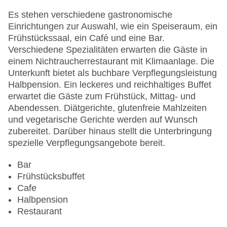
Gesamtanzahl der Zimmer: 82
Pools:Indoor Pool, Outdoor Pool, Sonnenschirme
Es stehen verschiedene gastronomische
am Pool, Liegen am Pool
Einrichtungen zur Auswahl, wie ein Speiseraum, ein
Landeskategorie: 3 Sterne
Frühstückssaal, ein Café und eine Bar.
Verschiedene Spezialitäten erwarten die Gäste in
einem Nichtraucherrestaurant mit Klimaanlage. Die
Unterkunft bietet als buchbare Verpflegungsleistung
Halbpension. Ein leckeres und reichhaltiges Buffet
erwartet die Gäste zum Frühstück, Mittag- und
Abendessen. Diätgerichte, glutenfreie Mahlzeiten
und vegetarische Gerichte werden auf Wunsch
zubereitet. Darüber hinaus stellt die Unterbringung
spezielle Verpflegungsangebote bereit.
Bar
Frühstücksbuffet
Cafe
Halbpension
Restaurant