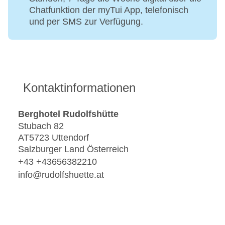
Chatfunktion der myTui App, telefonisch
und per SMS zur Verfügung.
Kontaktinformationen
Berghotel Rudolfshütte
Stubach 82
AT5723 Uttendorf
Salzburger Land Österreich
+43 +43656382210
info@rudolfshuette.at