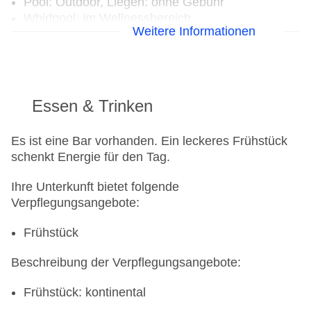
Pool: Outdoor, Liegen: ohne Gebühr
Whirlpool: im Wellnessbereich
Weitere Informationen
Minimarkt
Diskothek/Nachtclub
Internet: WLAN/WiFi, im öffentlichen Bereich:
ohne Gebühr
Zahlungsarten: TUI Card / VISA, MasterCard,
Essen & Trinken
American Express
Parkmöglichkeiten: Parkplatz (nach
Es ist eine Bar vorhanden. Ein leckeres Frühstück
Verfügbarkeit), unbewacht: gegen Gebühr
schenkt Energie für den Tag.
Etagen: 3, Zimmer: 6
Landeskategorie: 3 Sterne
Ihre Unterkunft bietet folgende
Verpflegungsangebote:
Frühstück
Beschreibung der Verpflegungsangebote:
Frühstück: kontinental