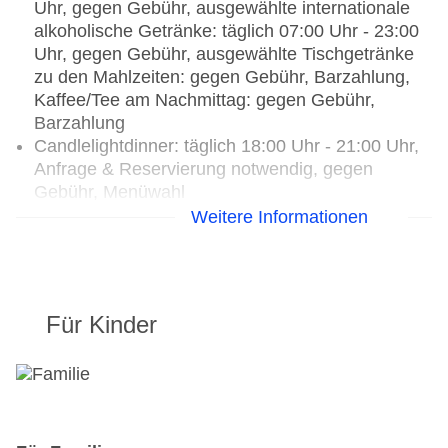
Uhr, gegen Gebühr, ausgewählte internationale
alkoholische Getränke: täglich 07:00 Uhr - 23:00
Uhr, gegen Gebühr, ausgewählte Tischgetränke
zu den Mahlzeiten: gegen Gebühr, Barzahlung,
Kaffee/Tee am Nachmittag: gegen Gebühr,
Barzahlung
Candlelightdinner: täglich 18:00 Uhr - 21:00 Uhr,
Anfrage & Reservierung notwendig, gegen
Gebühr, Menüwahl
Weinprobe: gegen Gebühr, Anfrage &
Weitere Informationen
Reservierung notwendig
Restaurants: 2
Restaurant „El Restaurante“: Küche:
Für Kinder
landestypisch, mediterran, mexikanisch,
glutenfreie Gerichte, Kindermenü, koschere
Gerichte, vegetarische Gerichte, vegane
Gerichte, à la carte, gegen Gebühr, Barzahlung,
täglich 07:00 Uhr - 23:00 Uhr, mit Terrasse,
angemessene Kleidung erwünscht