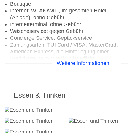
Boutique
Internet: WLAN/WiFi, im gesamten Hotel
(Anlage): ohne Gebühr
Internetterminal: ohne Gebühr
Wäscheservice: gegen Gebühr
Concierge Service, Gepäckservice
Zahlungsarten: TUI Card / VISA, MasterCard,
American Express, die Hinterlegung einer
Kreditkarte beim Check In ist Pflicht
Weitere Informationen
Haustier: Hund erlaubt: ca. 200 USD, Anfrage &
Reservierung notwendig, Gewicht bis max. 5 kg,
Katze erlaubt: ca. 200 USD, Anfrage &
Reservierung notwendig
Parkmöglichkeiten: Stellplätze, nicht überdacht:
Essen & Trinken
ohne Gebühr, Anfrage & Reservierung nicht
notwendig, Valet Parking: ohne Gebühr
Tagungseinrichtungen: Konferenzräume: 1,
klimatisierte Tagungsräume, Tageslicht,
Tagungsequipment: gegen Gebühr, Coffee