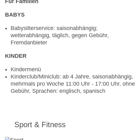
Für Familien
Restaurant „El Sol Restaurant“: Küche:
landestypisch, mexikanisch, Grillgerichte, à la
BABYS
carte, gegen Gebühr, Barzahlung, täglich 18:30
Uhr - 23:00 Uhr, klimatisierbar, mit Terrasse,
Babysitterservice: saisonabhängig;
angemessene Kleidung erwünscht
wetterabhängig, täglich, gegen Gebühr,
Bars & mehr: 2
Fremdanbieter
Strandbar „Freddy's Bar“
Bar „La Cantina“: ab 18 Jahre, saisonabhängig,
KINDER
Mi. 19:00 Uhr - 22:00 Uhr
Kindermenü
Kinderclub/Miniclub: ab 4 Jahre, saisonabhängig,
mehrmals pro Woche 11:00 Uhr - 17:00 Uhr, ohne
Gebühr, Sprachen: englisch, spanisch
Sport & Fitness