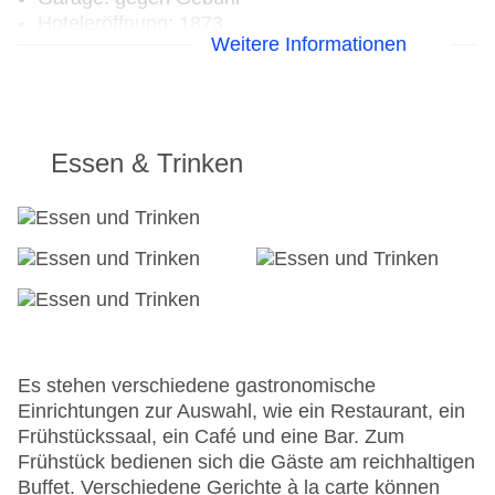
Hoteleröffnung: 1873
Weitere Informationen
Hotelsafe
WLAN/WiFi im Hotel: gegen Gebühr
Letzte umfassende Renovierung: 2016
Lift
Anzahl der Konferenzräume: 1
Essen & Trinken
Anzahl der Aufzüge: 1
Haustiere: gegen Gebühr
Zimmerservice: gegen Gebühr
Gesamtanzahl der Stockwerke: 7
Gesamtanzahl der Zimmer: 160
Zahlungsarten: American Express, Diners Club,
EC Maestro, Mastercard, Visa
Landeskategorie: 4 Sterne
Es stehen verschiedene gastronomische
Einrichtungen zur Auswahl, wie ein Restaurant, ein
Frühstückssaal, ein Café und eine Bar. Zum
Frühstück bedienen sich die Gäste am reichhaltigen
Buffet. Verschiedene Gerichte à la carte können