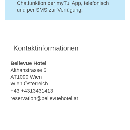
Chatfunktion der myTui App, telefonisch
und per SMS zur Verfügung.
Kontaktinformationen
Bellevue Hotel
Althanstrasse 5
AT1090 Wien
Wien Österreich
+43 +4313431413
reservation@bellevuehotel.at