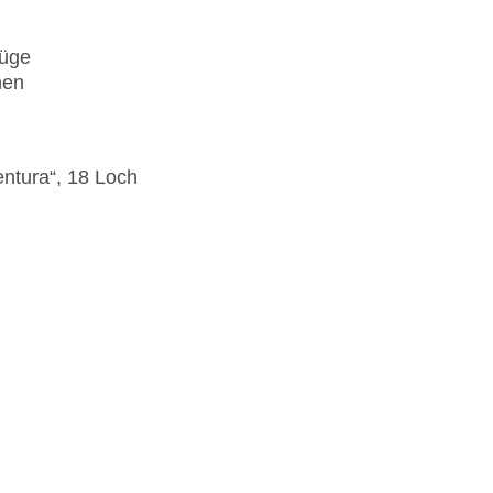
lüge
hen
entura“, 18 Loch