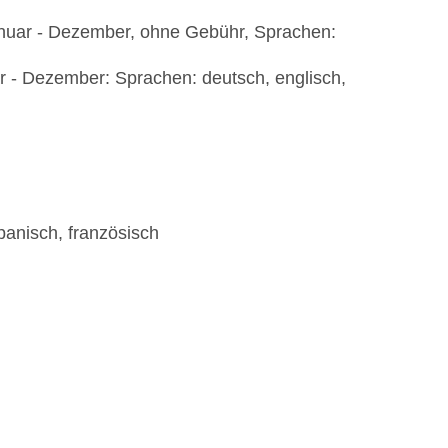
Januar - Dezember, ohne Gebühr, Sprachen:
er Abendessen ohne Aufpreis (Mindestaufenthalt 5
r - Dezember: Sprachen: deutsch, englisch,
 zusätzliche Kosten
ngebote (Wellness, À-la-carte-Restaurants,
panisch, französisch