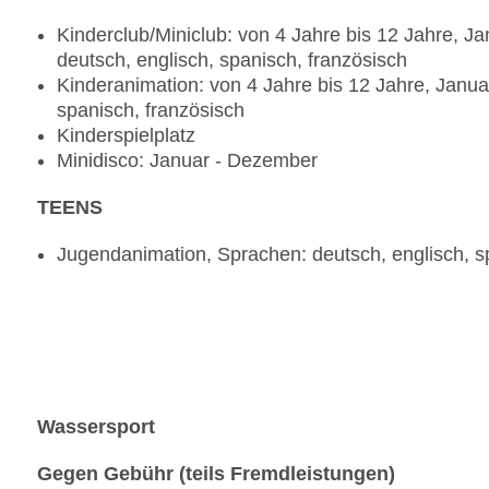
Exklusiver Bereich im Buffetrestaurant
Kinderclub/Miniclub: von 4 Jahre bis 12 Jahre, 
À-la-carte-Restaurant: ein À-la-carte Mittag- od
deutsch, englisch, spanisch, französisch
Nächte, nach vorheriger Reservierung)
Kinderanimation: von 4 Jahre bis 12 Jahre, Janua
Unbegrenzte Getränke bekanntester Marken ohne
spanisch, französisch
20 % Nachlass auf andere kostenpflichtige Hotela
Kinderspielplatz
usw.)
Minidisco: Januar - Dezember
TEENS
Jugendanimation, Sprachen: deutsch, englisch, s
Wassersport
Gegen Gebühr (teils Fremdleistungen)