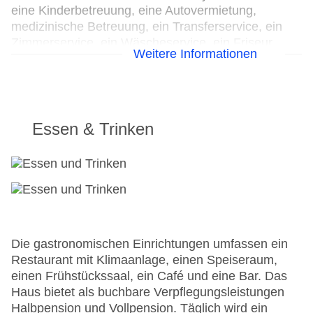
eine Kinderbetreuung, eine Autovermietung,
medizinische Betreuung, ein Transferservice, ein
Zimmerservice, ein Wäscheservice, ein Friseur,
Weitere Informationen
eine Münzwäscherei und ein eigener Shuttlebus.
Zur Erkundung der Umgebung bietet ein
Fahrradverleih die notwendige Ausrüstung. Bei
Geschäftlichem hilft das Business-Center gerne
weiter und bietet ein Faxgerät an.
Essen & Trinken
24h Rezeption
Parkplatz
Check-in von: 16:00:01
Check-out bis: 12:00:01
Konferenzraum
Garage
Die gastronomischen Einrichtungen umfassen ein
Garten: ohne Gebühr
Restaurant mit Klimaanlage, einen Speiseraum,
Hoteleröffnung: 1995
einen Frühstückssaal, ein Café und eine Bar. Das
Hotelsafe
Haus bietet als buchbare Verpflegungsleistungen
WLAN/WiFi im Hotel
Halbpension und Vollpension. Täglich wird ein