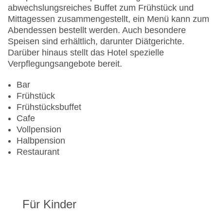
Minimarkt
abwechslungsreiches Buffet zum Frühstück und
Anzahl der Konferenzräume: 1
Mittagessen zusammengestellt, ein Menü kann zum
Zimmerservice
Abendessen bestellt werden. Auch besondere
Gesamtanzahl der Stockwerke: 2
Speisen sind erhältlich, darunter Diätgerichte.
Gesamtanzahl der Zimmer: 121
Darüber hinaus stellt das Hotel spezielle
Pools:Kinderbecken, Outdoor Pool,
Verpflegungsangebote bereit.
Sonnenschirme am Pool, Liegen am Pool: gegen
Gebühr
Bar
Zahlungsarten: American Express, Diners Club,
Frühstück
Mastercard, Visa
Frühstücksbuffet
Landeskategorie: 4 Sterne
Cafe
Vollpension
Halbpension
Restaurant
Für Kinder