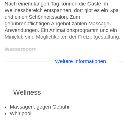
Nach einem langen Tag können die Gäste im
Wellnessbereich entspannen, dort gibt es ein Spa
und einen Schönheitssalon. Zum
gebührenpflichtigen Angebot zählen Massage-
Anwendungen. Ein Animationsprogramm und ein
Miniclub sind Möglichkeiten der Freizeitgestaltung.
Wassersport
Weitere Informationen
Kanu
Tauchschule
Segeln
Windsurfen
Wellness
Golf
Golfplatz
Massagen: gegen Gebühr
Whirlpool
Aerobic
Fahrradverleih