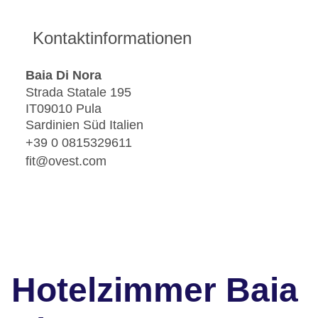
Fitnessraum
Tretboot
Kontaktinformationen
Tennisplatz
Baia Di Nora
Strada Statale 195
IT09010 Pula
Sardinien Süd Italien
+39 0 0815329611
fit@ovest.com
Hotelzimmer Baia