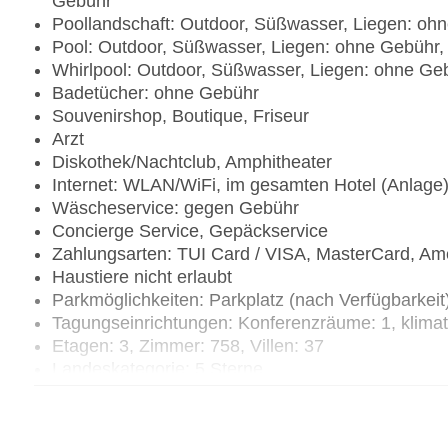
Gebühr
Poollandschaft: Outdoor, Süßwasser, Liegen: o
Pool: Outdoor, Süßwasser, Liegen: ohne Gebühr
Whirlpool: Outdoor, Süßwasser, Liegen: ohne G
Badetücher: ohne Gebühr
Souvenirshop, Boutique, Friseur
Arzt
Diskothek/Nachtclub, Amphitheater
Internet: WLAN/WiFi, im gesamten Hotel (Anlage
Wäscheservice: gegen Gebühr
Concierge Service, Gepäckservice
Zahlungsarten: TUI Card / VISA, MasterCard, Am
Haustiere nicht erlaubt
Parkmöglichkeiten: Parkplatz (nach Verfügbarkei
Tagungseinrichtungen: Konferenzräume: 1, klima
Etagen: 3, Zimmer: 758, Villen: 37
Landeskategorie: 5 Sterne