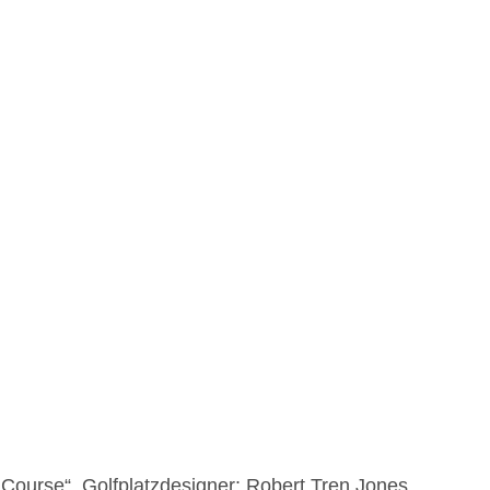
 Course“, Golfplatzdesigner: Robert Tren Jones,