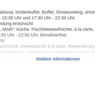
tional, Kinderbuffet, Buffet, Showcooking, ohne
- 15:30 Uhr und 17:30 Uhr - 22:30 Uhr,
eidung erwünscht
MAR“: Küche: Fisch/Meeresfrüchte, à la carte,
0 Uhr - 22:00 Uhr, klimatisierbar,
cht
zösisch, international, à la carte, Reservierung
klimatisierbar, angemessene Kleidung erwünscht
üche: italienisch, Buffet, à la carte,
Weitere Informationen
- 10:30 Uhr, 13:00 Uhr - 15:30 Uhr und 17:30
l, angemessene Kleidung erwünscht
rnational, Buffet, Reservierung nicht notwendig,
r - 15:00 Uhr, Kinderhochstuhl
rnational, Buffet, Reservierung nicht notwendig,
r - 07:00 Uhr, Kinderhochstuhl
00 Uhr, ohne Gebühr
ohne Gebühr