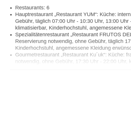
Restaurants: 6
Hauptrestaurant „Restaurant YUM“: Küche: interna
Gebühr, täglich 07:00 Uhr - 10:30 Uhr, 13:00 Uhr 
klimatisierbar, Kinderhochstuhl, angemessene Kl
Spezialitätenrestaurant „Restaurant FRUTOS DEL 
Reservierung notwendig, ohne Gebühr, täglich 17:3
Kinderhochstuhl, angemessene Kleidung erwüns
Gourmetrestaurant „Restaurant Ku´uk“: Küche: fran
notwendig, ohne Gebühr, 17:30 Uhr - 22:00 Uhr, 
Spezialitätenrestaurant „Restaurant DOLCE VITA“: K
Reservierung notwendig, ohne Gebühr, 07:00 Uhr 
Uhr - 22:00 Uhr, klimatisierbar, Kinderhochstuh
Restaurant „Beach Restaurant Katok“: Küche: inte
ohne Gebühr, 07:00 Uhr - 10:30 Uhr und 12:30 Uh
Restaurant „Pool Restaurant Tikalito“: Küche: inte
ohne Gebühr, 10:30 Uhr - 18:00 Uhr und 22:00 Uh
Bars & mehr: 6
Beachclub „Beach Bar EL MAR“: 10:00 Uhr - 17:
Bar „Bar HOLLYWOOD“: 21:00 Uhr - 23:00 Uhr, 