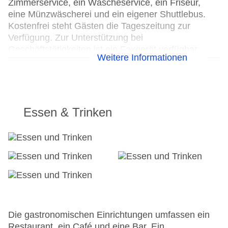
Zimmerservice, ein Wäscheservice, ein Friseur,
eine Münzwäscherei und ein eigener Shuttlebus.
Kostenfrei steht Gästen die Tageszeitung zur
Verfügung. Zur Unterstützung bei
Geschäftstätigkeiten ist ein Faxgerät verfügbar.
Weitere Informationen
24h Rezeption
Parkplatz
Check-in von: 13:00:01
Check-out bis: 13:00:01
Essen & Trinken
Konferenzraum
Garage
Garten: ohne Gebühr
Hotelsafe
WLAN/WiFi im Hotel
Letzte umfassende Renovierung: 2014
Lift
Anzahl der Konferenzräume: 1
Anzahl der Aufzüge: 1
Die gastronomischen Einrichtungen umfassen ein
Zimmerservice
Restaurant, ein Café und eine Bar. Ein