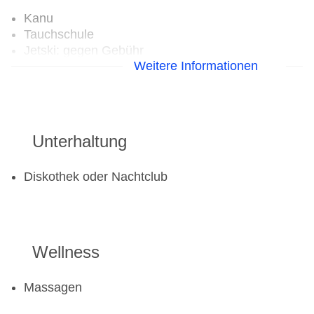
Kanu
Tauchschule
Jetski: gegen Gebühr
Weitere Informationen
Segeln
Surfen
Windsurfen
Golf
Unterhaltung
Golfplatz
Diskothek oder Nachtclub
Aerobic
Fitnessraum
Tretboot
Wellness
Massagen