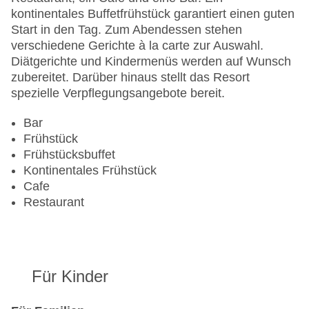
Sonnenterrasse
kontinentales Buffetfrühstück garantiert einen guten
Gesamtanzahl der Stockwerke: 2
Start in den Tag. Zum Abendessen stehen
Gesamtanzahl der Zimmer: 24
verschiedene Gerichte à la carte zur Auswahl.
Pools:Kinderbecken, Indoor Pool, Outdoor Pool,
Diätgerichte und Kindermenüs werden auf Wunsch
Sonnenschirme am Pool, Liegen am Pool,
zubereitet. Darüber hinaus stellt das Resort
Wasserrutsche
spezielle Verpflegungsangebote bereit.
Zahlungsarten: American Express, Mastercard,
Visa
Bar
Landeskategorie: 4 Sterne
Frühstück
Frühstücksbuffet
Kontinentales Frühstück
Cafe
Restaurant
Für Kinder