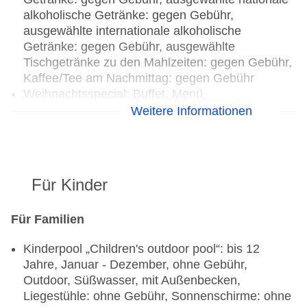
alkoholische Getränke: gegen Gebühr,
ausgewählte internationale alkoholische
Getränke: gegen Gebühr, ausgewählte
Tischgetränke zu den Mahlzeiten: gegen Gebühr,
Kaffee/Tee am Nachmittag: gegen Gebühr
Weihnachtsspecial: Buffet, Menü,
Wein/Bier/Softdrinks, Silvesterspecial: Menü,
Weitere Informationen
Wein/Bier/Softdrinks, Sekt, (Live-) Musik und
Tanz
Restaurant „KOI Restaurant“: Küche:
Für Kinder
international, italienisch, orientalisch, regional,
Fisch/Meeresfrüchte, glutenfreie Gerichte: gegen
Gebühr, Anfrage notwendig, lactosefreie Gerichte:
Für Familien
gegen Gebühr, Anfrage notwendig, leichte
Kinderpool „Children's outdoor pool“: bis 12
Gerichte: gegen Gebühr, Anfrage notwendig,
Jahre, Januar - Dezember, ohne Gebühr,
vegetarische Gerichte: gegen Gebühr, Anfrage
Outdoor, Süßwasser, mit Außenbecken,
notwendig, Buffet, à la carte, Anfrage nicht
Liegestühle: ohne Gebühr, Sonnenschirme: ohne
notwendig, Reservierung notwendig, gegen