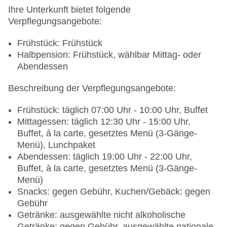
Hinterlegung einer Kreditkarte beim Check In ist
Ihre Unterkunft bietet folgende
Pflicht
Verpflegungsangebote:
Haustiere nicht erlaubt
Parkmöglichkeiten: Garage: gegen Gebühr,
Frühstück: Frühstück
Stellplätze, überdacht: gegen Gebühr, im
Halbpension: Frühstück, wählbar Mittag- oder
Parkhaus: gegen Gebühr
Abendessen
Tagungseinrichtungen: Konferenzräume: 7,
Beschreibung der Verpflegungsangebote:
klimatisierte Tagungsräume, Tageslicht,
Tagungsequipment: gegen Gebühr, Coffee
Frühstück: täglich 07:00 Uhr - 10:00 Uhr, Buffet
Breaks: gegen Gebühr
Mittagessen: täglich 12:30 Uhr - 15:00 Uhr,
Gebäudeanzahl: 1, Etagen: 5, Zimmer: 193
Buffet, à la carte, gesetztes Menü (3-Gänge-
Landeskategorie: 4 Sterne
Menü), Lunchpaket
Abendessen: täglich 19:00 Uhr - 22:00 Uhr,
Buffet, à la carte, gesetztes Menü (3-Gänge-
Menü)
Snacks: gegen Gebühr, Kuchen/Gebäck: gegen
Gebühr
Getränke: ausgewählte nicht alkoholische
Getränke: gegen Gebühr, ausgewählte nationale