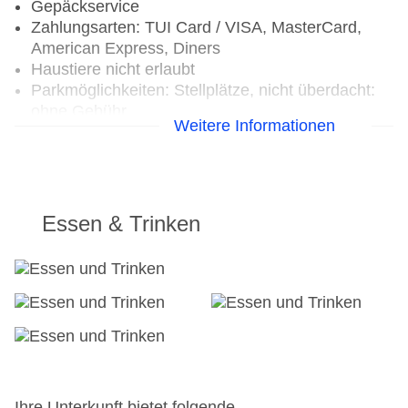
Gepäckservice
Zahlungsarten: TUI Card / VISA, MasterCard,
American Express, Diners
Haustiere nicht erlaubt
Parkmöglichkeiten: Stellplätze, nicht überdacht:
ohne Gebühr
Weitere Informationen
Gebäudeanzahl: 1, Etagen: 2, Zimmer: 58
Landeskategorie: 4,5 Sterne
Essen & Trinken
Ihre Unterkunft bietet folgende