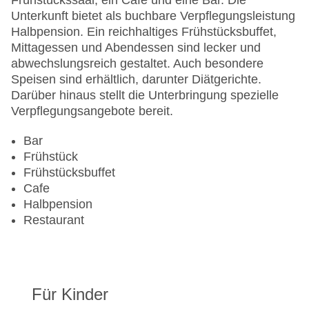
Frühstückssaal, ein Café und eine Bar. Die
Hotelsafe
Unterkunft bietet als buchbare Verpflegungsleistung
WLAN/WiFi im Hotel
Halbpension. Ein reichhaltiges Frühstücksbuffet,
Letzte umfassende Renovierung: 2001
Mittagessen und Abendessen sind lecker und
Lift
abwechslungsreich gestaltet. Auch besondere
Minimarkt
Speisen sind erhältlich, darunter Diätgerichte.
Anzahl der Aufzüge: 1
Darüber hinaus stellt die Unterbringung spezielle
Haustiere: gegen Gebühr
Verpflegungsangebote bereit.
Zimmerservice
Sonnenterrasse
Bar
Gesamtanzahl der Stockwerke: 3
Frühstück
Gesamtanzahl der Zimmer: 59
Frühstücksbuffet
Pools:Outdoor Pool, Sonnenschirme am Pool
Cafe
Zahlungsarten: American Express, EC Maestro,
Halbpension
Mastercard, Visa
Restaurant
Landeskategorie: 4 Sterne
Für Kinder