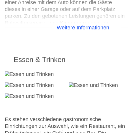
einer Anreise mit dem Auto können die Gäste
dieses in einer Garage oder auf dem Parkplatz
parken. Zu den gebotenen Leistungen gehören ein
Babysitterservice, eine Kinderbetreuung, ein
Weitere Informationen
Transferservice, ein Zimmerservice, ein
Weckdienst, ein Wäscheservice, ein Friseur, eine
Münzwäscherei und ein eigener Shuttlebus.
Radfahrer können neben den Stellplätzen auch die
Leihmöglichkeiten nutzen. Kostenfrei steht Gästen
Essen & Trinken
die Tageszeitung zur Verfügung. Zur Unterstützung
bei Geschäftstätigkeiten ist ein Faxgerät verfügbar.
24h Rezeption
Parkplatz
Check-in von: 15:00:00
Check-out bis: 11:00:00
Konferenzraum
Garage
Es stehen verschiedene gastronomische
Garten: ohne Gebühr
Einrichtungen zur Auswahl, wie ein Restaurant, ein
Hoteleröffnung: 1500