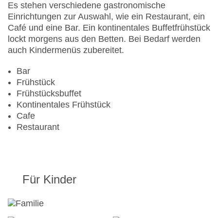
Minimarkt
Es stehen verschiedene gastronomische
Anzahl der Aufzüge: 1
Einrichtungen zur Auswahl, wie ein Restaurant, ein
Zimmerservice
Café und eine Bar. Ein kontinentales Buffetfrühstück
Sonnenterrasse
lockt morgens aus den Betten. Bei Bedarf werden
Gesamtanzahl der Stockwerke: 3
auch Kindermenüs zubereitet.
Gesamtanzahl der Zimmer: 28
Pools:Indoor Pool, Outdoor Pool, Sonnenschirme
Bar
am Pool, Liegen am Pool
Frühstück
Zahlungsarten: American Express, Mastercard,
Frühstücksbuffet
Visa
Kontinentales Frühstück
Landeskategorie: 4 Sterne
Cafe
Restaurant
Für Kinder