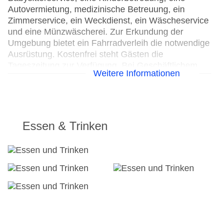
Autovermietung, medizinische Betreuung, ein
Zimmerservice, ein Weckdienst, ein Wäscheservice
und eine Münzwäscherei. Zur Erkundung der
Umgebung bietet ein Fahrradverleih die notwendige
Ausrüstung. Kostenfrei steht Gästen die
Tageszeitung zur Verfügung. Bei Geschäftlichem
Weitere Informationen
hilft das Business-Center gerne weiter und bietet
ein Faxgerät an.
24h Rezeption
Parkplatz
Essen & Trinken
Check-in von: 16:00:00
Check-out bis: 14:00:00
Garage: gegen Gebühr
Garten: ohne Gebühr
Hoteleröffnung: 2011
Hotelsafe
WLAN/WiFi im Hotel
Lift