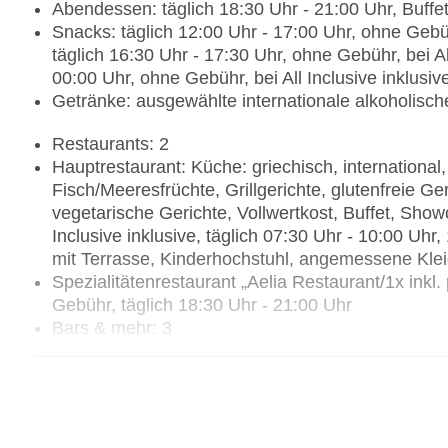
Abendessen: täglich 18:30 Uhr - 21:00 Uhr, Buf
Snacks: täglich 12:00 Uhr - 17:00 Uhr, ohne Gebüh
täglich 16:30 Uhr - 17:30 Uhr, ohne Gebühr, bei All
00:00 Uhr, ohne Gebühr, bei All Inclusive inklusiv
Getränke: ausgewählte internationale alkoholisc
Restaurants: 2
Hauptrestaurant: Küche: griechisch, international,
Fisch/Meeresfrüchte, Grillgerichte, glutenfreie Ger
vegetarische Gerichte, Vollwertkost, Buffet, Show
Inclusive inklusive, täglich 07:30 Uhr - 10:00 Uhr
mit Terrasse, Kinderhochstuhl, angemessene Kle
Spezialitätenrestaurant „Aelia Restaurant/1x ink
Gebühr, täglich 18:30 Uhr - 21:00 Uhr
Bars & mehr: 3
Lobbybar: täglich 17:00 Uhr - 00:00 Uhr, ohne G
Poolbar Outdoor: 10:00 Uhr - 20:00 Uhr, ohne G
Snack Bar: 12:00 Uhr - 17:00 Uhr, ohne Gebühr
Die Lobbybar ist von 00:00 Uhr bis 01:00 Uhr ge