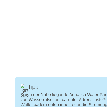
Tipp
Der in der Nähe liegende Aquatica Water Park 
von Wasserrutschen, darunter Adrenalinstöße 
Wellenbädern entspannen oder die Strömungska