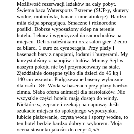
Możliwość rezerwacji leżaków na cały pobyt.
Świetna baza Watersports Extreme (SUP-y, skutery
wodne, motorówki, banan i inne atrakcje). Bardzo
miła ekipa sprzątająca. Smaczne i różnorodne
posiłki. Dobrze wyposażony sklep na terenie
hotelu. Lekarz i wypożyczalnia samochodów na
miejscu. Deli z naleśnikami oraz salon gier. 2 euro
za bilard. 1 euro za cymbergaja. Przy plaży i
basenach bary z napojami, lodami i burgerami. My
korzystaliśmy z napojów i lodów. Minusy Sejf w
naszym pokoju nie był przymocowany na stałe.
Zjeżdżalnie dostępne tylko dla dzieci do 45 kg i
140 cm wzrostu. Podgrzewane baseny wyłącznie
dla osób 18+. Woda w basenach przy plaży bardzo
zimna. Słaba oferta animacji dla nastolatków. Nie
wszystkie części hotelu mają dostęp do windy.
Niektóre są zepsute i czekają na naprawę. Jeśli
szukacie miejsca do spokojnego wypoczynku,
lubicie plażowanie, czystą wodę i sporty wodne, to
ten hotel będzie bardzo dobrym wyborem. Moja
ocena stosunku jakości do ceny: 4,5/5.