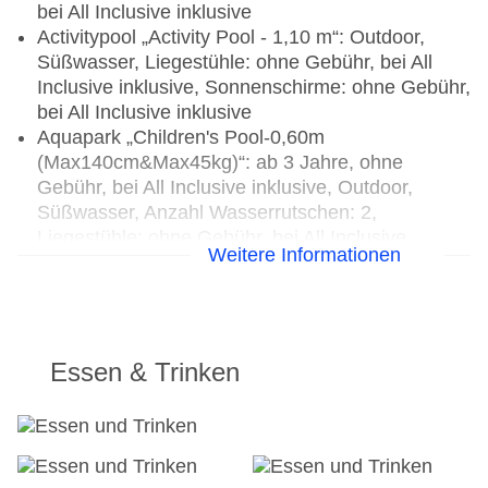
bei All Inclusive inklusive
Activitypool „Activity Pool - 1,10 m“: Outdoor,
Süßwasser, Liegestühle: ohne Gebühr, bei All
Inclusive inklusive, Sonnenschirme: ohne Gebühr,
bei All Inclusive inklusive
Aquapark „Children's Pool-0,60m
(Max140cm&Max45kg)“: ab 3 Jahre, ohne
Gebühr, bei All Inclusive inklusive, Outdoor,
Süßwasser, Anzahl Wasserrutschen: 2,
Liegestühle: ohne Gebühr, bei All Inclusive
Weitere Informationen
inklusive, Sonnenschirme: ohne Gebühr, bei All
Inclusive inklusive
Babypool „Baby Pool - 0,30 m“: von 0 Jahre bis 2
Jahre, ohne Gebühr, bei All Inclusive inklusive,
Outdoor, Süßwasser, überdacht, beheizbar,
Essen & Trinken
Anzahl Wasserrutschen: 1, ohne Gebühr, bei All
Inclusive inklusive, Liegestühle: ohne Gebühr, bei
All Inclusive inklusive, Sonnenschirme: ohne
Gebühr, bei All Inclusive inklusive