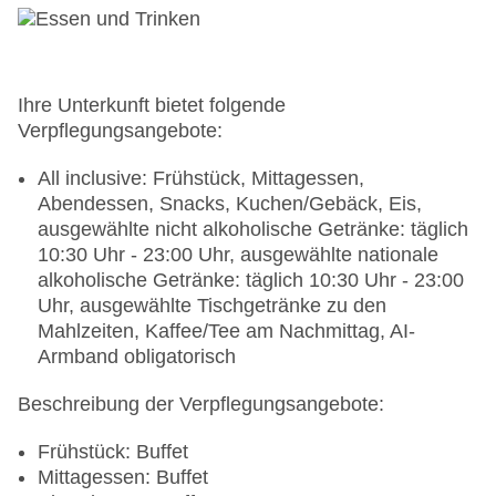
Adults-only-Pool „Indoor Pool - 1,20 m“: ab 18
Jahre, ohne Gebühr, bei All Inclusive inklusive,
Indoor, Süßwasser, überdacht, beheizbar: April,
Mai und Oktober, im Wellnessbereich
Adults-only-Pool „Relax Pool - 1,40 m“: ab 18
Ihre Unterkunft bietet folgende
Jahre, ohne Gebühr, bei All Inclusive inklusive,
Verpflegungsangebote:
Outdoor, Süßwasser, im Wellnessbereich,
Liegestühle: ohne Gebühr, bei All Inclusive
All inclusive: Frühstück, Mittagessen,
inklusive
Abendessen, Snacks, Kuchen/Gebäck, Eis,
Badetücher: ohne Gebühr, bei All Inclusive
ausgewählte nicht alkoholische Getränke: täglich
inklusive
10:30 Uhr - 23:00 Uhr, ausgewählte nationale
Minimarkt, Boutique
alkoholische Getränke: täglich 10:30 Uhr - 23:00
Arzt
Uhr, ausgewählte Tischgetränke zu den
Amphitheater
Mahlzeiten, Kaffee/Tee am Nachmittag, AI-
Internet: WLAN/WiFi, im gesamten Hotel
Armband obligatorisch
(Anlage): ohne Gebühr, bei All Inclusive inklusive
Beschreibung der Verpflegungsangebote:
Waschsalon: gegen Gebühr, Wäscheservice:
gegen Gebühr
Frühstück: Buffet
Concierge Service, Gepäckservice
Mittagessen: Buffet
Zahlungsarten: TUI Card / VISA, MasterCard, EC