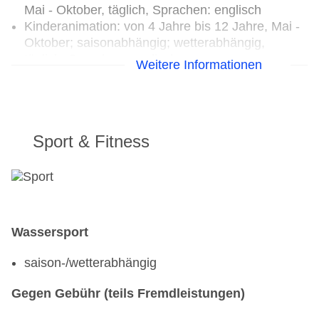
Mai - Oktober, täglich, Sprachen: englisch
Kinderanimation: von 4 Jahre bis 12 Jahre, Mai -
Oktober; saisonabhängig; wetterabhängig,
täglich: Sprachen: englisch
Weitere Informationen
Kinderspielzimmer
Kinderspielplatz
Minidisco: Mai - Oktober, täglich, Sprachen:
englisch
Sport & Fitness
TEENS
Teenclub: von 12 Jahre bis 17 Jahre, Juni -
August, täglich, Sprachen: englisch
Jugendanimation: von 12 Jahre bis 17 Jahre, Juni
Wassersport
- August, täglich, Sprachen: englisch
saison-/wetterabhängig
Gegen Gebühr (teils Fremdleistungen)