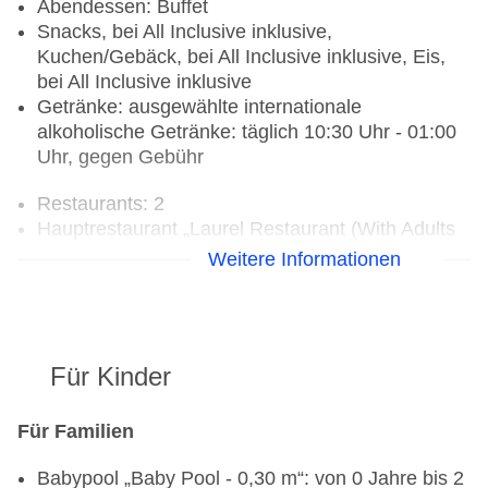
Abendessen: Buffet
Karte/Maestro
Snacks, bei All Inclusive inklusive,
Haustiere nicht erlaubt
Kuchen/Gebäck, bei All Inclusive inklusive, Eis,
Parkmöglichkeiten: Parkplatz (nach
bei All Inclusive inklusive
Verfügbarkeit), unbewacht: ohne Gebühr
Getränke: ausgewählte internationale
Tagungseinrichtungen: Konferenzräume: 1,
alkoholische Getränke: täglich 10:30 Uhr - 01:00
klimatisierte Tagungsräume, Tageslicht
Uhr, gegen Gebühr
Gebäudeanzahl: 9, Zimmer: 278
Landeskategorie: 5 Sterne
Restaurants: 2
Hauptrestaurant „Laurel Restaurant (With Adults
+16 Area)“: Küche: international, Babynahrung:
Weitere Informationen
Anfrage notwendig, Diätküche: Anfrage
notwendig, glutenfreie Gerichte: Anfrage
notwendig, Kinderbuffet, lactosefreie Gerichte:
Anfrage notwendig, vegetarische Gerichte,
Für Kinder
vegane Gerichte: Anfrage notwendig, Buffet,
Showcooking, bei All Inclusive inklusive,
klimatisierbar, mit Terrasse, Kinderhochstuhl,
Für Familien
angemessene Kleidung erwünscht
Babypool „Baby Pool - 0,30 m“: von 0 Jahre bis 2
Spezialitätenrestaurant „Greek Restaurant-