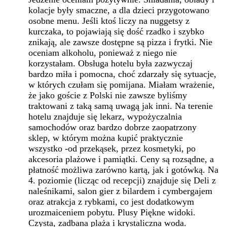
kolacje były smaczne, a dla dzieci przygotowano
osobne menu. Jeśli ktoś liczy na nuggetsy z
kurczaka, to pojawiają się dość rzadko i szybko
znikają, ale zawsze dostępne są pizza i frytki. Nie
oceniam alkoholu, ponieważ z niego nie
korzystałam. Obsługa hotelu była zazwyczaj
bardzo miła i pomocna, choć zdarzały się sytuacje,
w których czułam się pomijana. Miałam wrażenie,
że jako goście z Polski nie zawsze byliśmy
traktowani z taką samą uwagą jak inni. Na terenie
hotelu znajduje się lekarz, wypożyczalnia
samochodów oraz bardzo dobrze zaopatrzony
sklep, w którym można kupić praktycznie
wszystko -od przekąsek, przez kosmetyki, po
akcesoria plażowe i pamiątki. Ceny są rozsądne, a
płatność możliwa zarówno kartą, jak i gotówką. Na
4. poziomie (licząc od recepcji) znajduje się Deli z
naleśnikami, salon gier z bilardem i cymbergajem
oraz atrakcja z rybkami, co jest dodatkowym
urozmaiceniem pobytu. Plusy Piękne widoki.
Czysta, zadbana plaża i krystaliczna woda.