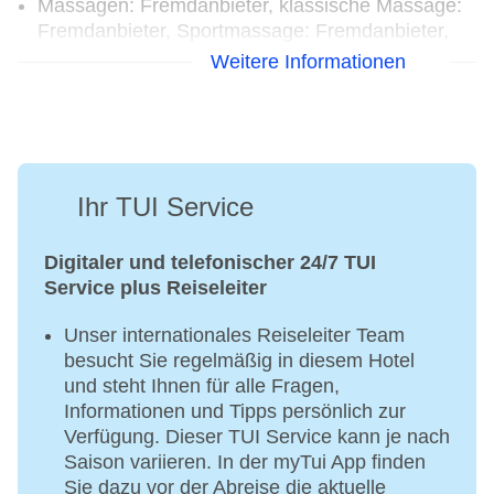
Massagen: Fremdanbieter, klassische Massage:
Fremdanbieter, Sportmassage: Fremdanbieter,
Fußreflexzonenmassage: Fremdanbieter,
Weitere Informationen
Aromaölmassage: Fremdanbieter,
Ganzkörpermassage: Fremdanbieter,
Teilkörpermassage: Fremdanbieter,
Rückenmassage
Beauty-/Kosmetikcenter „Aegeo Spa“:
Ihr TUI Service
Fremdanbieter, Beauty-/Kosmetikanwendungen:
Anti-Aging: Fremdanbieter, Cellulite-Behandlung:
Fremdanbieter, Peeling: Fremdanbieter,
Digitaler und telefonischer 24/7 TUI
Gesichtsbehandlung: Fremdanbieter, Maniküre:
Service plus Reiseleiter
Fremdanbieter, Pediküre: Fremdanbieter
Unser internationales Reiseleiter Team
besucht Sie regelmäßig in diesem Hotel
und steht Ihnen für alle Fragen,
Informationen und Tipps persönlich zur
Verfügung. Dieser TUI Service kann je nach
Saison variieren. In der myTui App finden
Sie dazu vor der Abreise die aktuelle