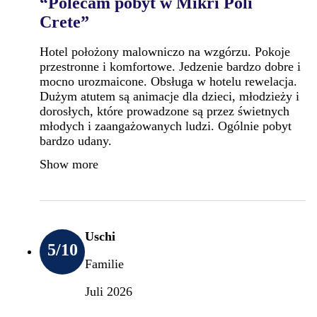
“Polecam pobyt w Mikri Poli
Crete”
Hotel położony malowniczo na wzgórzu. Pokoje
przestronne i komfortowe. Jedzenie bardzo dobre i
mocno urozmaicone. Obsługa w hotelu rewelacja.
Dużym atutem są animacje dla dzieci, młodzieży i
dorosłych, które prowadzone są przez świetnych
młodych i zaangażowanych ludzi. Ogólnie pobyt
bardzo udany.
Show more
Uschi
5
/10
Familie
Juli 2026