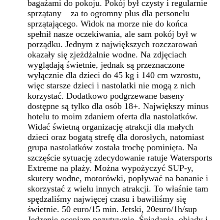
bagażami do pokoju. Pokój był czysty i regularnie
sprzątany – za to ogromny plus dla personelu
sprzątającego. Widok na morze nie do końca
spełnił nasze oczekiwania, ale sam pokój był w
porządku. Jednym z największych rozczarowań
okazały się zjeżdżalnie wodne. Na zdjęciach
wyglądają świetnie, jednak są przeznaczone
wyłącznie dla dzieci do 45 kg i 140 cm wzrostu,
więc starsze dzieci i nastolatki nie mogą z nich
korzystać. Dodatkowo podgrzewane baseny
dostępne są tylko dla osób 18+. Największy minus
hotelu to moim zdaniem oferta dla nastolatków.
Widać świetną organizację atrakcji dla małych
dzieci oraz bogatą strefę dla dorosłych, natomiast
grupa nastolatków została trochę pominięta. Na
szczęście sytuację zdecydowanie ratuje Watersports
Extreme na plaży. Można wypożyczyć SUP-y,
skutery wodne, motorówki, popływać na bananie i
skorzystać z wielu innych atrakcji. To właśnie tam
spędzaliśmy najwięcej czasu i bawiliśmy się
świetnie. 50 euro/15 min. Jetski, 20euro/1h/sup
Jedzenie oceniam pozytywnie. Śniadania, obiady i