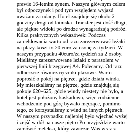
prawie 16-letnim synem. Naszym głównym celem
był odpoczynek i pod tym względem wyjazd
uważam za udany. Hotel znajduje się około 2
godziny drogi od lotniska. Transfer jest dość długi,
ale piękne widoki po drodze wynagradzają podróż.
Kilka praktycznych wskazówek: Podczas
zameldowania warto od razu zarezerwować leżaki
na plaży-koszt to 20 euro za osobę za tydzień. W
naszym przypadku 40euro/za tydzień za 2 osoby.
Mieliśmy zarezerwowane leżaki z parasolem w
pierwszej linii brzegowej A4. Polecamy. Od razu
odbierzcie również ręczniki plażowe. Warto
poprosić o pokój na piętrze, gdzie działa winda.
My mieszkaliśmy na piętrze, gdzie znajdują się
pokoje 620–625, gdzie windy niestety nie było, a
hotel jest położony kaskadowo, więc codzienne
wchodzenie pod górę bywało męczące, pomimo
tego, że korzystaliśmy z wind na innych piętrach.
W naszym przypadku najlepiej było wjechać wyżej
i zejść w dół na nasze piętro Po przyjeździe warto
zamówić meleksa, który zawiezie Was wraz z