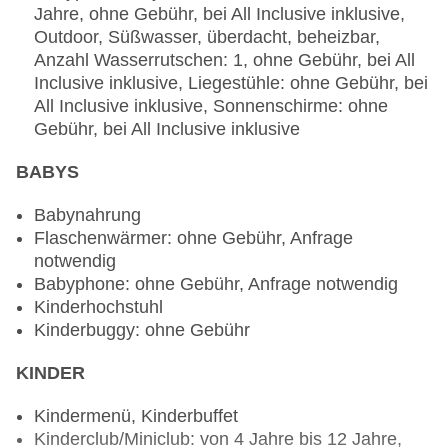
Jahre, ohne Gebühr, bei All Inclusive inklusive,
1xAufenthalt kostenlos“: Küche: griechisch,
Outdoor, Süßwasser, überdacht, beheizbar,
mediterran, glutenfreie Gerichte: Anfrage
Anzahl Wasserrutschen: 1, ohne Gebühr, bei All
notwendig, Kindermenü: Anfrage notwendig,
Inclusive inklusive, Liegestühle: ohne Gebühr, bei
lactosefreie Gerichte: Anfrage notwendig,
All Inclusive inklusive, Sonnenschirme: ohne
vegetarische Gerichte: Anfrage notwendig,
Gebühr, bei All Inclusive inklusive
vegane Gerichte: Anfrage notwendig, à la carte,
gesetztes Menü, Anfrage & Reservierung
BABYS
notwendig, gegen Gebühr, klimatisierbar, mit
Terrasse, Kinderhochstuhl, angemessene
Babynahrung
Kleidung erwünscht
Flaschenwärmer: ohne Gebühr, Anfrage
Bars & mehr: 4
notwendig
Poolbar Outdoor „Refresh Pool Bar“: täglich
Babyphone: ohne Gebühr, Anfrage notwendig
Loungebar „Blue Moon Bar“: täglich
Kinderhochstuhl
Coffeeshop „Deli“: gegen Gebühr
Kinderbuggy: ohne Gebühr
Poolbar Outdoor „Relax Pool Bar“: ab 18 Jahre,
täglich
KINDER
Kindermenü, Kinderbuffet
Kinderclub/Miniclub: von 4 Jahre bis 12 Jahre,