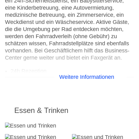
ein 24h-Sicherheitsdienst, ein Babysitterservice,
eine Kinderbetreuung, eine Autovermietung,
medizinische Betreuung, ein Zimmerservice, ein
Weckdienst und ein Wäscheservice. Aktive Gäste,
die die Umgebung per Rad entdecken möchten,
werden den Fahrradverleih (ohne Gebühr) zu
schätzen wissen, Fahrradstellplätze sind ebenfalls
vorhanden. Bei Geschäftlichem hilft das Business-
Center gerne weiter und bietet ein Faxgerät an.
24h Rezeption
Weitere Informationen
Parkplatz: gegen Gebühr
Check-in von: 15:00:00
Check-out bis: 11:00:00
Konferenzraum
Garage
Essen & Trinken
Hotelsafe
WLAN/WiFi im Hotel
Lift
Anzahl der Konferenzräume: 1