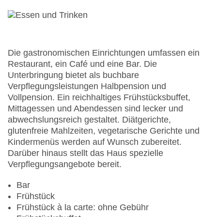
Anzahl der Aufzüge: 1
Haustiere: gegen Gebühr
Zimmerservice
Sonnenterrasse
Gesamtanzahl der Stockwerke: 10
Die gastronomischen Einrichtungen umfassen ein
Gesamtanzahl der Zimmer: 177
Restaurant, ein Café und eine Bar. Die
Pools:Indoor Pool, Outdoor Pool, Sonnenschirme
Unterbringung bietet als buchbare
am Pool, Liegen am Pool
Verpflegungsleistungen Halbpension und
Landeskategorie: 5 Sterne
Vollpension. Ein reichhaltiges Frühstücksbuffet,
Mittagessen und Abendessen sind lecker und
abwechslungsreich gestaltet. Diätgerichte,
glutenfreie Mahlzeiten, vegetarische Gerichte und
Kindermenüs werden auf Wunsch zubereitet.
Darüber hinaus stellt das Haus spezielle
Verpflegungsangebote bereit.
Bar
Frühstück
Frühstück à la carte: ohne Gebühr