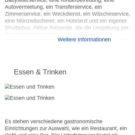
Babysitterservice, eine Kinderbetreuung, eine
Autovermietung, ein Transferservice, ein
Zimmerservice, ein Weckdienst, ein Wäscheservice,
eine Münzwäscherei, ein Hotelarzt und ein eigener
Shuttlebus. Aktive Reisende, die die Umgebung per
Rad entdecken möchten, werden den
Weitere Informationen
Fahrradverleih zu schätzen wissen. Kostenfrei steht
Gästen die Tageszeitung zur Verfügung. Bei
Geschäftlichem hilft das Business-Center gerne
weiter und bietet ein Faxgerät an.
Essen & Trinken
Parkplatz
Konferenzraum
Garage
Hotelsafe
WLAN/WiFi im Hotel
Lift
Anzahl der Aufzüge: 1
Es stehen verschiedene gastronomische
Zimmerservice
Einrichtungen zur Auswahl, wie ein Restaurant, ein
Sonnenterrasse