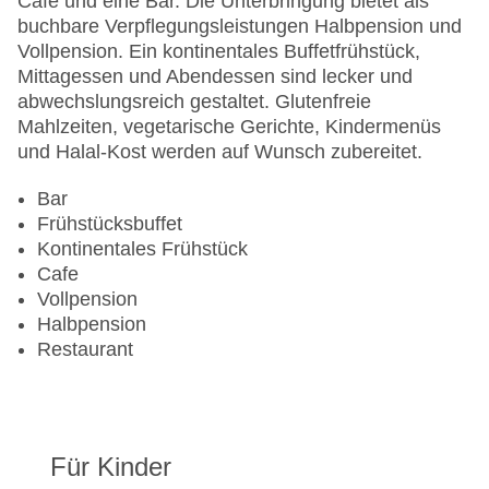
Café und eine Bar. Die Unterbringung bietet als
Gesamtanzahl der Zimmer: 105
buchbare Verpflegungsleistungen Halbpension und
Pools:Kinderbecken, Indoor Pool, Outdoor Pool,
Vollpension. Ein kontinentales Buffetfrühstück,
Liegen am Pool, Wasserrutsche
Mittagessen und Abendessen sind lecker und
Landeskategorie: 4 Sterne
abwechslungsreich gestaltet. Glutenfreie
Mahlzeiten, vegetarische Gerichte, Kindermenüs
und Halal-Kost werden auf Wunsch zubereitet.
Bar
Frühstücksbuffet
Kontinentales Frühstück
Cafe
Vollpension
Halbpension
Restaurant
Für Kinder