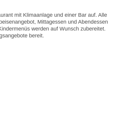
me am Pool, Liegen am Pool
astercard, Visa
rant mit Klimaanlage und einer Bar auf. Alle
 Speisenangebot, Mittagessen und Abendessen
 Kindermenüs werden auf Wunsch zubereitet.
ngsangebote bereit.