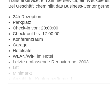
Transferservice, ein Zimmerservice, ein Weckdienst
Bei Geschäftlichem hilft das Business-Center gerne 
24h Rezeption
Parkplatz
Check-in von: 20:00:00
Check-out bis: 17:00:00
Konferenzraum
Garage
Hotelsafe
WLAN/WiFi im Hotel
Letzte umfassende Renovierung: 2003
Lift
Minimarkt
Anzahl der Konferenzräume: 1
Anzahl der Aufzüge: 1
Zimmerservice
Sonnenterrasse
Gesamtanzahl der Stockwerke: 33
Gesamtanzahl der Zimmer: 221