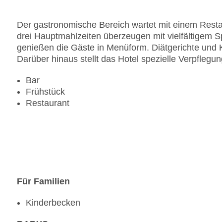
Pools:Kinderbecken, Outdoor Pool, Sonnenschir
Zahlungsarten: American Express, Diners Club, M
Der gastronomische Bereich wartet mit einem Restau
Landeskategorie: 5 Sterne
drei Hauptmahlzeiten überzeugen mit vielfältigem
genießen die Gäste in Menüform. Diätgerichte und
Darüber hinaus stellt das Hotel spezielle Verpflegu
Bar
Frühstück
Restaurant
Für Familien
Kinderbecken