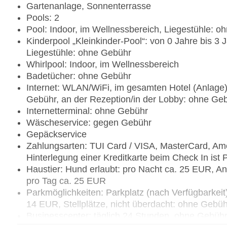
Gartenanlage, Sonnenterrasse
Pools: 2
Pool: Indoor, im Wellnessbereich, Liegestühle: 
Kinderpool „Kleinkinder-Pool“: von 0 Jahre bis 3 
Liegestühle: ohne Gebühr
Whirlpool: Indoor, im Wellnessbereich
Badetücher: ohne Gebühr
Internet: WLAN/WiFi, im gesamten Hotel (Anlage)
Gebühr, an der Rezeption/in der Lobby: ohne Geb
Internetterminal: ohne Gebühr
Wäscheservice: gegen Gebühr
Gepäckservice
Zahlungsarten: TUI Card / VISA, MasterCard, Ame
Hinterlegung einer Kreditkarte beim Check In ist P
Haustier: Hund erlaubt: pro Nacht ca. 25 EUR, An
pro Tag ca. 25 EUR
Parkmöglichkeiten: Parkplatz (nach Verfügbarkei
14 EUR, Stellplätze, nicht überdacht: ohne Gebü
Businesscenter: täglich 24 Stunden, ohne Gebüh