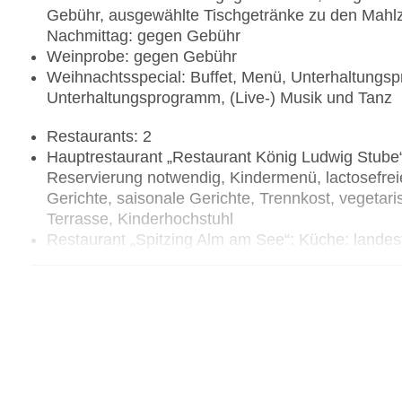
Gebühr, ausgewählte Tischgetränke zu den Mahlz
Nachmittag: gegen Gebühr
Weinprobe: gegen Gebühr
Weihnachtsspecial: Buffet, Menü, Unterhaltungsp
Unterhaltungsprogramm, (Live-) Musik und Tanz
Restaurants: 2
Hauptrestaurant „Restaurant König Ludwig Stube“:
Reservierung notwendig, Kindermenü, lactosefreie
Gerichte, saisonale Gerichte, Trennkost, vegetaris
Terrasse, Kinderhochstuhl
Restaurant „Spitzing Alm am See“: Küche: landesty
Gerichte, à la carte, saisonabhängig; wetterabhän
Uhr - 20:00 Uhr, mit Terrasse, Kinderhochstuhl
Lobbybar: täglich 17:00 Uhr - 00:30 Uhr, gegen 