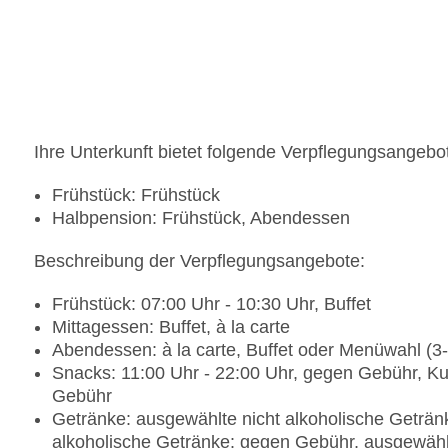
Tagungseinrichtungen: Konferenzräume: 9, Tages
Breaks: gegen Gebühr
Gebäudeanzahl: 2, Etagen: 5, Zimmer: 120
Landeskategorie: 4,5 Sterne
Ihre Unterkunft bietet folgende Verpflegungsangebo
Frühstück: Frühstück
Halbpension: Frühstück, Abendessen
Beschreibung der Verpflegungsangebote:
Frühstück: 07:00 Uhr - 10:30 Uhr, Buffet
Mittagessen: Buffet, à la carte
Abendessen: à la carte, Buffet oder Menüwahl (
Snacks: 11:00 Uhr - 22:00 Uhr, gegen Gebühr, K
Gebühr
Getränke: ausgewählte nicht alkoholische Geträn
alkoholische Getränke: gegen Gebühr, ausgewählt