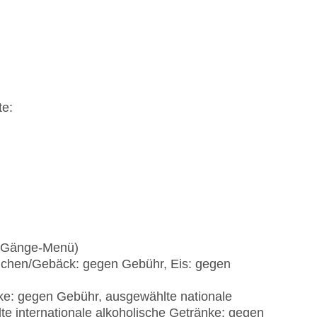
licht, Tagungsequipment: gegen Gebühr, Coffee
te:
3-Gänge-Menü)
uchen/Gebäck: gegen Gebühr, Eis: gegen
ke: gegen Gebühr, ausgewählte nationale
e internationale alkoholische Getränke: gegen