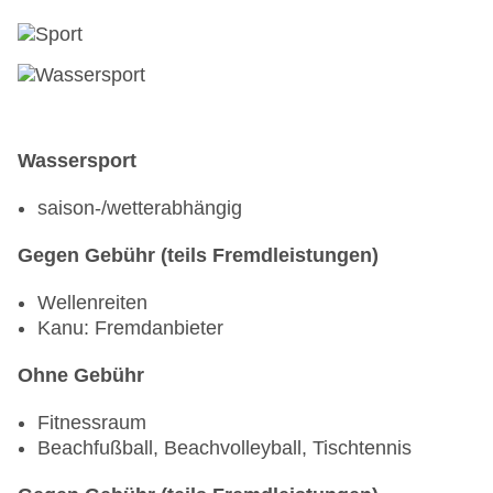
22:00 Uhr, am Strand
Bars & mehr: 2
Cocktailbar „The Terrace Bar“: täglich 06:30 Uhr -
21:00 Uhr, gegen Gebühr
Bar „Horizon Bar“: täglich 10:00 Uhr - 22:00 Uhr,
gegen Gebühr
Wassersport
Allgemeiner Hinweis für Verpflegungsarten
saison-/wetterabhängig
Halbpension, Vollpension und All-Inclusive:
Gegen Gebühr (teils Fremdleistungen)
In der Hauptsaison (01.11. - 30.04.) wird das
Mittag-und Abendessen in Buffet-Form
Wellenreiten
angeboten, in der Nebensaison (01.05. - 31.10.)
Kanu: Fremdanbieter
nur in a la carte-Form.
Ohne Gebühr
Fitnessraum
Beachfußball, Beachvolleyball, Tischtennis