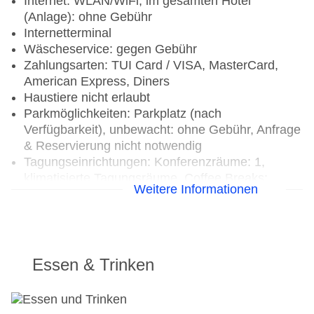
Internet: WLAN/WiFi, im gesamten Hotel
(Anlage): ohne Gebühr
Internetterminal
Wäscheservice: gegen Gebühr
Zahlungsarten: TUI Card / VISA, MasterCard,
American Express, Diners
Haustiere nicht erlaubt
Parkmöglichkeiten: Parkplatz (nach
Verfügbarkeit), unbewacht: ohne Gebühr, Anfrage
& Reservierung nicht notwendig
Tagungseinrichtungen: Konferenzräume: 1,
klimatisierte Tagungsräume, Coffee Breaks:
Weitere Informationen
gegen Gebühr
Gebäudeanzahl: 8, Etagen: 3, Zimmer: 195,
Villen: 60
Landeskategorie: 4,5 Sterne
Essen & Trinken