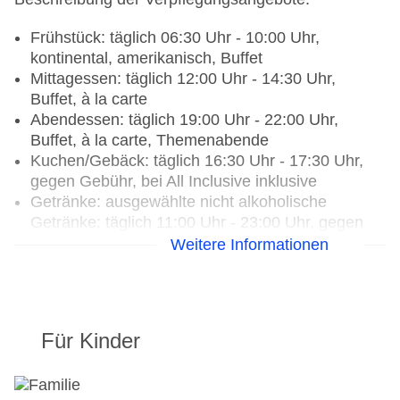
Frühstück: täglich 06:30 Uhr - 10:00 Uhr,
kontinental, amerikanisch, Buffet
Mittagessen: täglich 12:00 Uhr - 14:30 Uhr,
Buffet, à la carte
Abendessen: täglich 19:00 Uhr - 22:00 Uhr,
Buffet, à la carte, Themenabende
Kuchen/Gebäck: täglich 16:30 Uhr - 17:30 Uhr,
gegen Gebühr, bei All Inclusive inklusive
Getränke: ausgewählte nicht alkoholische
Getränke: täglich 11:00 Uhr - 23:00 Uhr, gegen
Gebühr, bei All Inclusive inklusive, ausgewählte
Weitere Informationen
nationale alkoholische Getränke: täglich 11:00
Uhr - 23:00 Uhr, gegen Gebühr, bei All Inclusive
inklusive, ausgewählte Tischgetränke zu den
Mahlzeiten: gegen Gebühr, bei All Inclusive
Für Kinder
inklusive, Kaffee/Tee am Nachmittag: gegen
Gebühr, bei All Inclusive inklusive
Candlelightdinner: täglich 19:00 Uhr - 22:00 Uhr,