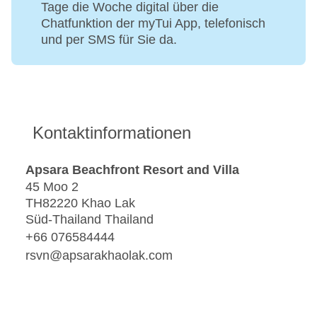
Tage die Woche digital über die
Chatfunktion der myTui App, telefonisch
und per SMS für Sie da.
Kontaktinformationen
Apsara Beachfront Resort and Villa
45 Moo 2
TH82220 Khao Lak
Süd-Thailand Thailand
+66 076584444
rsvn@apsarakhaolak.com