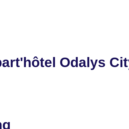
rt'hôtel Odalys Cit
ng