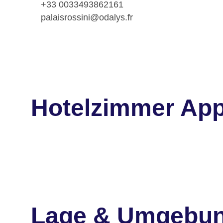
+33 0033493862161
palaisrossini@odalys.fr
Hotelzimmer Appa
Lage & Umgebu