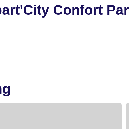
rt'City Confort Pa
ng