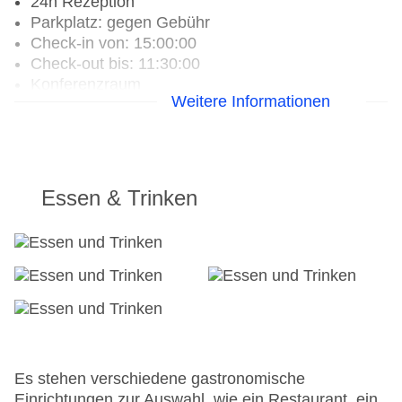
24h Rezeption
Parkplatz: gegen Gebühr
Check-in von: 15:00:00
Check-out bis: 11:30:00
Konferenzraum
Weitere Informationen
Garage: gegen Gebühr
Hoteleröffnung: 2018
Hotelsafe
WLAN/WiFi im Hotel
Letzte umfassende Renovierung: 2018
Essen & Trinken
Lift
Anzahl der Konferenzräume: 1
Anzahl der Aufzüge: 1
Zimmerservice
Gesamtanzahl der Zimmer: 38
Zahlungsarten: EC Maestro, Mastercard, Visa
Landeskategorie: 5 Sterne
Es stehen verschiedene gastronomische
Einrichtungen zur Auswahl, wie ein Restaurant, ein