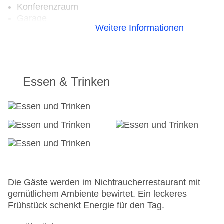
Konferenzraum
Garage
Weitere Informationen
Hoteleröffnung: 1925
Hotelsafe
WLAN/WiFi im Hotel
Letzte umfassende Renovierung: 2010
Lift
Essen & Trinken
Anzahl der Aufzüge: 1
Zimmerservice
Gesamtanzahl der Stockwerke: 7
Gesamtanzahl der Zimmer: 64
Zahlungsarten: American Express, Diners Club,
EC Maestro, Mastercard, Visa
Landeskategorie: 3 Sterne
Die Gäste werden im Nichtraucherrestaurant mit
gemütlichem Ambiente bewirtet. Ein leckeres
Frühstück schenkt Energie für den Tag.