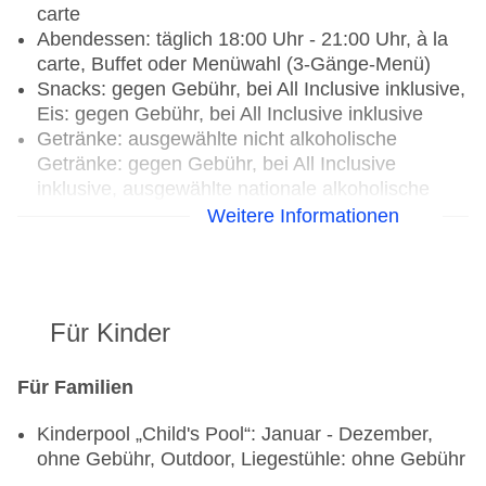
carte
Abendessen: täglich 18:00 Uhr - 21:00 Uhr, à la
carte, Buffet oder Menüwahl (3-Gänge-Menü)
Snacks: gegen Gebühr, bei All Inclusive inklusive,
Eis: gegen Gebühr, bei All Inclusive inklusive
Getränke: ausgewählte nicht alkoholische
Getränke: gegen Gebühr, bei All Inclusive
inklusive, ausgewählte nationale alkoholische
Getränke: gegen Gebühr, bei All Inclusive
Weitere Informationen
inklusive, ausgewählte internationale alkoholische
Getränke: gegen Gebühr, bei All Inclusive
inklusive, ausgewählte Tischgetränke zu den
Mahlzeiten: gegen Gebühr, bei All Inclusive
Für Kinder
inklusive, Kaffee/Tee am Nachmittag: gegen
Gebühr, bei All Inclusive inklusive
Für Familien
Candlelightdinner: gegen Gebühr, gesetztes
Menü
Kinderpool „Child's Pool“: Januar - Dezember,
ohne Gebühr, Outdoor, Liegestühle: ohne Gebühr
Restaurant „Maneekram Restaurant“: Küche:
thailändisch, Fisch/Meeresfrüchte, Kindermenü: