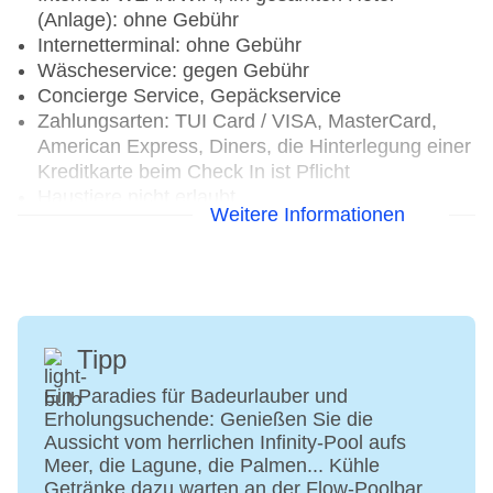
(Anlage): ohne Gebühr
Internetterminal: ohne Gebühr
Wäscheservice: gegen Gebühr
Concierge Service, Gepäckservice
Zahlungsarten: TUI Card / VISA, MasterCard,
American Express, Diners, die Hinterlegung einer
Kreditkarte beim Check In ist Pflicht
Haustiere nicht erlaubt
Weitere Informationen
Parkmöglichkeiten: Parkplatz (nach
Verfügbarkeit), bewacht: ohne Gebühr,
unbewacht: ohne Gebühr, Stellplätze, überdacht:
ohne Gebühr
Businesscenter: täglich 24 Stunden, ohne
Gebühr, Sprachen: deutsch, englisch
Tipp
Tagungseinrichtungen: Konferenzräume: 4,
Ein Paradies für Badeurlauber und
klimatisierte Tagungsräume, Tagungsequipment:
Erholungsuchende: Genießen Sie die
gegen Gebühr, Coffee Breaks: gegen Gebühr, bei
Aussicht vom herrlichen Infinity-Pool aufs
All Inclusive inklusive
Meer, die Lagune, die Palmen... Kühle
Gebäudeanzahl: 1, Etagen: 4, Zimmer: 70, Villen:
Getränke dazu warten an der Flow-Poolbar.