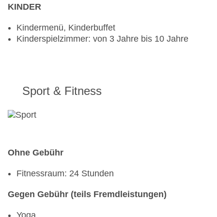
erwünscht
KINDER
Bars & mehr: 2
Loungebar „Cham Lounge“: täglich 11:00 Uhr -
Kindermenü, Kinderbuffet
22:00 Uhr, gegen Gebühr
Kinderspielzimmer: von 3 Jahre bis 10 Jahre
Poolbar Outdoor „Flow Bar“: täglich 09:00 Uhr -
22:00 Uhr, gegen Gebühr
Sport & Fitness
Ohne Gebühr
Fitnessraum: 24 Stunden
Gegen Gebühr (teils Fremdleistungen)
Yoga