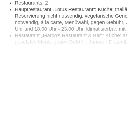
Restaurants: 2
Hauptrestaurant „Lotus Restaurant“: Küche: thai
Reservierung nicht notwendig, vegetarische Geri
notwendig, à la carte, Menüwahl, gegen Gebühr, 
Uhr und 18:00 Uhr - 23:00 Uhr, klimatisierbar, mi
Restaurant „Marco's Restaurant & Bar“: Küche: asia
gesetztes Menü, gegen Gebühr, Januar - Dezember,
am Strand, am Pool, Raucherbereich, Kinderhoch
Beachclub „Marco's Bar“: täglich 11:00 Uhr - 22:3