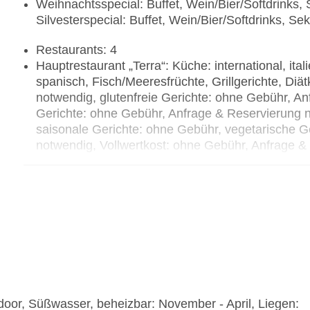
Weihnachtsspecial: Buffet, Wein/Bier/Softdrinks
Silvesterspecial: Buffet, Wein/Bier/Softdrinks,
Restaurants: 4
Hauptrestaurant „Terra“: Küche: international, ital
spanisch, Fisch/Meeresfrüchte, Grillgerichte, Di
notwendig, glutenfreie Gerichte: ohne Gebühr, An
Gerichte: ohne Gebühr, Anfrage & Reservierung n
saisonale Gerichte: ohne Gebühr, vegetarische G
notwendig, Vollwertkost: ohne Gebühr, Anfrage &
Anfrage & Reservierung nicht notwendig, ohne Ge
Uhr, 13:00 Uhr - 15:00 Uhr und 19:00 Uhr - 21:30
Kleidung erwünscht
Spezialitätenrestaurant „Fresco“: Küche: internat
& Reservierung notwendig, leichte Gerichte: ohn
notwendig, ohne Gebühr, saisonabhängig, 10:00 U
klimatisierbar, mit Terrasse, am Pool, Kinderho
Restaurant „My Favorite Club Restaurant“: Küche: 
Fisch/Meeresfrüchte, vegetarische Gerichte: ohn
door, Süßwasser, beheizbar: November - April, Liegen:
notwendig, ohne Gebühr, saisonabhängig, 19:00 U