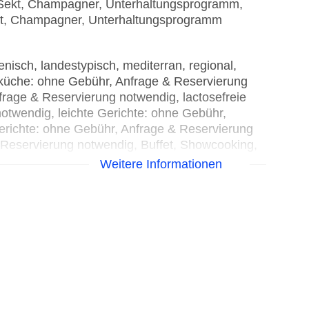
, Sekt, Champagner, Unterhaltungsprogramm,
 Sekt, Champagner, Unterhaltungsprogramm
ienisch, landestypisch, mediterran, regional,
ätküche: ohne Gebühr, Anfrage & Reservierung
frage & Reservierung notwendig, lactosefreie
otwendig, leichte Gerichte: ohne Gebühr,
erichte: ohne Gebühr, Anfrage & Reservierung
 Reservierung notwendig, Buffet, Showcooking,
bühr, saisonabhängig, täglich 07:30 Uhr - 10:30
Weitere Informationen
 Uhr, klimatisierbar, mit Terrasse, angemessene
ional, glutenfreie Gerichte: ohne Gebühr, Anfrage
e Gebühr, Buffet, Anfrage & Reservierung
hr - 17:00 Uhr und 10:30 Uhr - 18:00 Uhr,
chstuhl, angemessene Kleidung erwünscht
international, landestypisch, regional, spanisch,
e Gebühr, Buffet, Anfrage & Reservierung
hr - 22:00 Uhr und 18:30 Uhr - 21:30 Uhr,