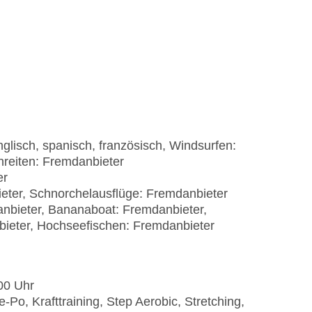
glisch, spanisch, französisch, Windsurfen:
nreiten: Fremdanbieter
er
ter, Schnorchelausflüge: Fremdanbieter
anbieter, Bananaboat: Fremdanbieter,
ieter, Hochseefischen: Fremdanbieter
:00 Uhr
Po, Krafttraining, Step Aerobic, Stretching,