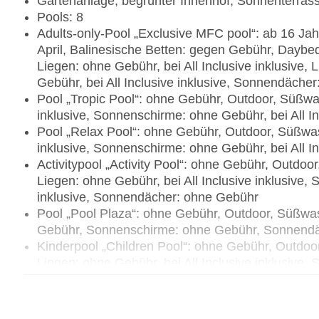
Gartenanlage, begrünter Innenhof, Sonnenterras
Pools: 8
Adults-only-Pool „Exclusive MFC pool“: ab 16 Ja
April, Balinesische Betten: gegen Gebühr, Daybeds
Liegen: ohne Gebühr, bei All Inclusive inklusive
Gebühr, bei All Inclusive inklusive, Sonnendäche
Pool „Tropic Pool“: ohne Gebühr, Outdoor, Süßwas
inklusive, Sonnenschirme: ohne Gebühr, bei All I
Pool „Relax Pool“: ohne Gebühr, Outdoor, Süßwass
inklusive, Sonnenschirme: ohne Gebühr, bei All I
Activitypool „Activity Pool“: ohne Gebühr, Outdoo
Liegen: ohne Gebühr, bei All Inclusive inklusive,
inklusive, Sonnendächer: ohne Gebühr
Pool „Pool Plaza“: ohne Gebühr, Outdoor, Süßwas
Gebühr, Sonnenschirme: ohne Gebühr, Sonnend
Kinderpool „Children Pool“: ohne Gebühr, Outdoo
Liegen: ohne Gebühr, bei All Inclusive inklusive,
inklusive, Sonnendächer: ohne Gebühr
Kinderpool „Little children Pool“: ohne Gebühr, 
Liegen: ohne Gebühr, bei All Inclusive inklusive,