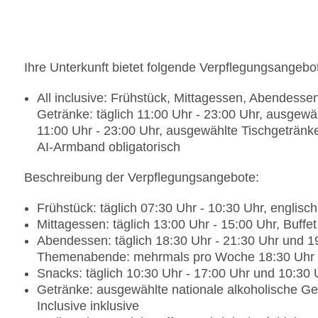
inklusive, Sonnendächer: ohne Gebühr
Adults-only-Pool „Exclusive for MFC Sensations 
beheizbar: saisonabhängig, Balinesische Betten
ohne Gebühr, Liegestühle: ohne Gebühr, Sonnen
Ihre Unterkunft bietet folgende Verpflegungsangebo
Gebühr
Badetücher: gegen Kaution, Barzahlung
All inclusive: Frühstück, Mittagessen, Abendesse
Souvenirshop, Minimarkt, Boutique
Getränke: täglich 11:00 Uhr - 23:00 Uhr, ausgewäh
Internet: WLAN/WiFi, im gesamten Hotel (Anlage): 
11:00 Uhr - 23:00 Uhr, ausgewählte Tischgetränk
Internetterminal: gegen Gebühr
AI-Armband obligatorisch
Concierge Service, Gepäckservice
Zahlungsarten: TUI Card / VISA, MasterCard, Am
Beschreibung der Verpflegungsangebote:
Haustier: Hund erlaubt: gegen Gebühr, Anfrage &
kg
Frühstück: täglich 07:30 Uhr - 10:30 Uhr, englisch
Parkmöglichkeiten: Stellplätze, nicht überdacht:
Mittagessen: täglich 13:00 Uhr - 15:00 Uhr, Buffet
Größe des Hotels/Anlage: 65000 qm
Abendessen: täglich 18:30 Uhr - 21:30 Uhr und 19:
Gebäudeanzahl: 23, Etagen: 2, Zimmer: 383
Themenabende: mehrmals pro Woche 18:30 Uhr -
Landeskategorie: 4,5 Sterne
Snacks: täglich 10:30 Uhr - 17:00 Uhr und 10:30 Uh
Getränke: ausgewählte nationale alkoholische Getr
Inclusive inklusive