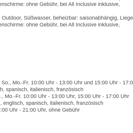
enschirme: ohne Gebühr, bei All Inclusive inklusive,
klimatisierbar, Kinderhochstuhl, angemessene Kl
Spezialitätenrestaurant „Enyesque“: Küche: interna
r, Outdoor, Süßwasser, beheizbar: saisonabhängig, Liege
Reservierung notwendig, ohne Gebühr, saisonabhä
enschirme: ohne Gebühr, bei All Inclusive inklusive,
21:30 Uhr, klimatisierbar, angemessene Kleidung
Bars & mehr: 6
Lobbybar „Agua“: saisonabhängig, täglich 17:00 U
Gebühr
Poolbar Outdoor „The Tropic“: saisonabhängig, tä
Bar „The Spot“: täglich 18:30 Uhr - 00:00 Uhr, o
Loungebar „My Favorite Club Lounge“: täglich 08
Poolbar Outdoor „The Fancy Bar“: täglich 11:00 U
Cocktailbar „My Favorite Club Bar“: täglich 20:00
, So., Mo.-Fr. 10:00 Uhr - 13:00 Uhr und 15:00 Uhr - 17:
, spanisch, italienisch, französisch
., Mo.-Fr. 10:00 Uhr - 13:00 Uhr, 15:00 Uhr - 17:00 Uhr
englisch, spanisch, italienisch, französisch
20:00 Uhr - 21:00 Uhr, ohne Gebühr