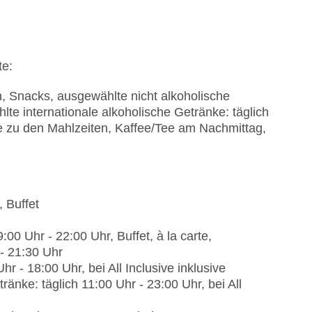
pool“: ab 16 Jahre, Outdoor, Süßwasser,
: gegen Gebühr, Daybeds: ohne Gebühr, Liegen:
schirme: ohne Gebühr, Sonnendächer: ohne
te:
n, Snacks, ausgewählte nicht alkoholische
lte internationale alkoholische Getränke: täglich
ohne Gebühr, bei All Inclusive inklusive
e zu den Mahlzeiten, Kaffee/Tee am Nachmittag,
erican Express, EC Karte/Maestro
 Reservierung notwendig, Gewicht bis max. 10
, Buffet
 ohne Gebühr
00 Uhr - 22:00 Uhr, Buffet, à la carte,
 21:30 Uhr
r - 18:00 Uhr, bei All Inclusive inklusive
änke: täglich 11:00 Uhr - 23:00 Uhr, bei All