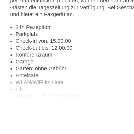
per Rad entdecken möchten, werden den Fahrradverl
Gästen die Tageszeitung zur Verfügung. Bei Geschäf
und bietet ein Faxgerät an.
24h Rezeption
Parkplatz
Check-in von: 15:00:00
Check-out bis: 12:00:00
Konferenzraum
Garage
Garten: ohne Gebühr
Hotelsafe
WLAN/WiFi im Hotel
Lift
Anzahl der Konferenzräume: 1
Anzahl der Aufzüge: 1
Zimmerservice
Sonnenterrasse
Gesamtanzahl der Zimmer: 208
Pools:Kinderbecken, Indoor Pool, Outdoor Pool, 