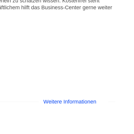
eih zu schätzen wissen. Kostenfrei steht
tlichem hilft das Business-Center gerne weiter
Weitere Informationen
Liegen am Pool