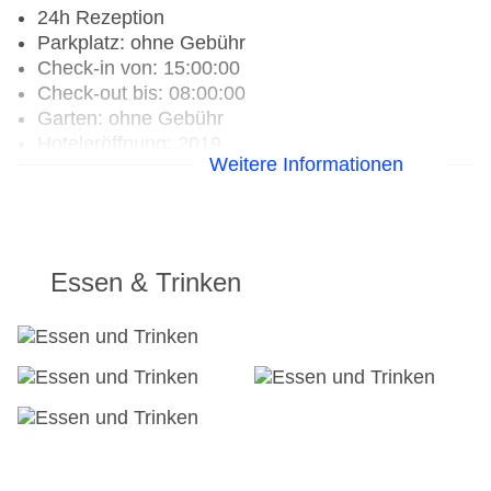
24h Rezeption
Parkplatz: ohne Gebühr
Check-in von: 15:00:00
Check-out bis: 08:00:00
Garten: ohne Gebühr
Hoteleröffnung: 2019
Weitere Informationen
Hotelsafe: ohne Gebühr
WLAN/WiFi im Hotel: ohne Gebühr
Lift: gegen Gebühr
Minimarkt: gegen Gebühr
Zimmerservice: gegen Gebühr
Essen & Trinken
Sonnenterrasse: ohne Gebühr
Gesamtanzahl der Stockwerke: 1
Gesamtanzahl der Zimmer: 160
Pools:Kinderbecken, Aquapark, Outdoor Pool,
Sonnenschirme am Pool: ohne Gebühr, Liegen
am Pool: ohne Gebühr, Handtücher: ohne
Gebühr, Wasserrutsche
Zahlungsarten: Mastercard, Visa