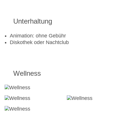
Beachvolleyball: ohne Gebühr
Fahrradverleih: ohne Gebühr
Fitnessraum: ohne Gebühr
Unterhaltung
Tennisplatz: gegen Gebühr
Tennis Unterricht: gegen Gebühr
Animation: ohne Gebühr
Diskothek oder Nachtclub
Wellness