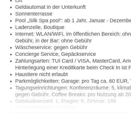
Lift
Geldautomat in der Unterkunft
Sonnenterrasse
Pool „Silk Spa pool“: ab 1 Jahr, Januar - Dezemb
Ladenzeile, Boutique
Internet: WLAN/WiFi, im öffentlichen Bereich: oh
Gebühr, in der Bar: ohne Gebühr
Wäscheservice: gegen Gebühr
Concierge Service, Gepäckservice
Zahlungsarten: TUI Card / VISA, MasterCard, Ame
Hinterlegung einer Kreditkarte beim Check In ist P
Haustiere nicht erlaubt
Parkmöglichkeiten: Garage: pro Tag ca. 60 EUR, 
Tagungseinrichtungen: Konferenzräume: 5, klima
gegen Gebühr, Coffee Breaks: pro Nutzung ab 2
Gebäudeanzahl: 1, Etagen: 9, Zimmer: 199
Landeskategorie: 5 Sterne