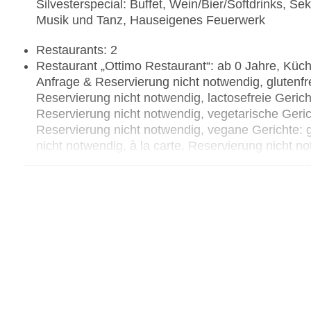
Silvesterspecial: Buffet, Wein/Bier/Softdrinks, 
Musik und Tanz, Hauseigenes Feuerwerk
Restaurants: 2
Restaurant „Ottimo Restaurant“: ab 0 Jahre, Küche
Anfrage & Reservierung nicht notwendig, glutenf
Reservierung nicht notwendig, lactosefreie Geric
Reservierung nicht notwendig, vegetarische Geri
Reservierung nicht notwendig, vegane Gerichte:
nicht notwendig, à la carte, Reservierung nicht 
täglich 12:00 Uhr - 23:59 Uhr, klimatisierbar, mit
Restaurant „Kupola Lounge“: ab 1 Jahr, Küche: inte
Biolebensmittel: gegen Gebühr, Anfrage & Reservi
gegen Gebühr, Anfrage notwendig, Reservierung n
Gebühr, Anfrage notwendig, Reservierung nicht n
Anfrage notwendig, Reservierung nicht notwendi
notwendig, Reservierung nicht notwendig, à la car
notwendig, Januar - Dezember, täglich 12:00 Uhr -
Bar „Velvet Bar“: ab 1 Jahr, Januar - Dezember, 