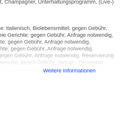
Sekt, Champagner, Unterhaltungsprogramm, (Live-)
: italienisch, Biolebensmittel: gegen Gebühr,
reie Gerichte: gegen Gebühr, Anfrage notwendig,
hte: gegen Gebühr, Anfrage notwendig,
chte: gegen Gebühr, Anfrage notwendig,
 gegen Gebühr, Anfrage notwendig, Reservierung
notwendig, gegen Gebühr, Januar - Dezember,
 Terrasse, Kinderhochstuhl
Weitere Informationen
rnational, orientalisch, regional,
erung nicht notwendig, glutenfreie Gerichte:
icht notwendig, lactosefreie Gerichte: gegen
otwendig, vegetarische Gerichte: gegen Gebühr,
g, vegane Gerichte: gegen Gebühr, Anfrage
te, Afternoon Tea, Reservierung nicht
 23:59 Uhr, klimatisierbar
täglich 12:00 Uhr - 00:59 Uhr, gegen Gebühr