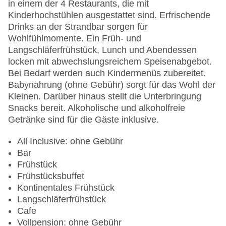
Gesamtanzahl der Stockwerke: 4
in einem der 4 Restaurants, die mit
Gesamtanzahl der Zimmer: 500
Kinderhochstühlen ausgestattet sind. Erfrischende
Pools:Kinderbecken, Aquapark: ohne Gebühr,
Drinks an der Strandbar sorgen für
Indoor Pool, Outdoor Pool, Sonnenschirme am
Wohlfühlmomente. Ein Früh- und
Pool: ohne Gebühr, Liegen am Pool: ohne
Langschläferfrühstück, Lunch und Abendessen
Gebühr, Handtücher: ohne Gebühr,
locken mit abwechslungsreichem Speisenabgebot.
Wasserrutsche
Bei Bedarf werden auch Kindermenüs zubereitet.
Zahlungsarten: Mastercard, Visa
Babynahrung (ohne Gebühr) sorgt für das Wohl der
Landeskategorie: 5 Sterne
Kleinen. Darüber hinaus stellt die Unterbringung
Snacks bereit. Alkoholische und alkoholfreie
Getränke sind für die Gäste inklusive.
All Inclusive: ohne Gebühr
Bar
Frühstück
Frühstücksbuffet
Kontinentales Frühstück
Langschläferfrühstück
Cafe
Vollpension: ohne Gebühr