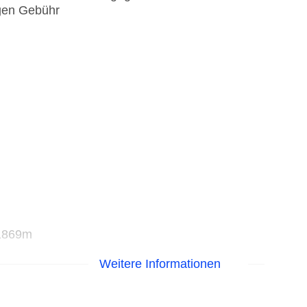
gen Gebühr
 1869m
Weitere Informationen
aisonabhängig; wetterabhängig, gegen Gebühr,
egen Gebühr, Snowboard: saisonabhängig;