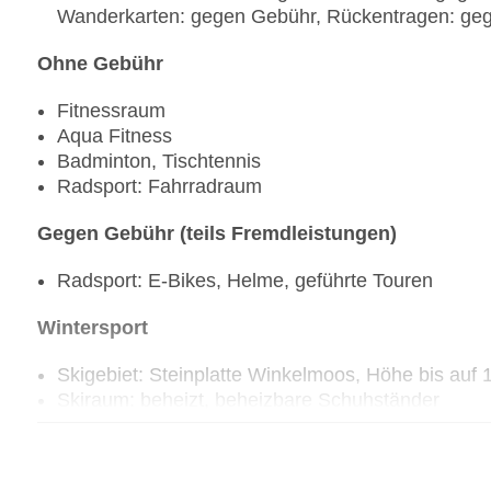
Wanderkarten: gegen Gebühr, Rückentragen: ge
Ohne Gebühr
Fitnessraum
Aqua Fitness
Badminton, Tischtennis
Radsport: Fahrradraum
Gegen Gebühr (teils Fremdleistungen)
Radsport: E-Bikes, Helme, geführte Touren
Wintersport
Skigebiet: Steinplatte Winkelmoos, Höhe bis auf
Skiraum: beheizt, beheizbare Schuhständer
Sportangebote vor Ort im Skigebiet: Ski alpin: s
Skilanglauf: saisonabhängig; wetterabhängig, g
wetterabhängig, gegen Gebühr