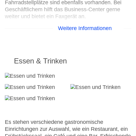
Fahrradstellplätze sind ebenfalls vorhanden. Bei
Geschäftlichem hilft das Business-Center gerne
weiter und bietet ein Faxgerät an.
Weitere Informationen
24h Rezeption
Parkplatz
Check-in von: 13:30:00
Check-out bis: 12:00:00
Konferenzraum: gegen Gebühr
Essen & Trinken
Garten: ohne Gebühr
Hoteleröffnung: 2006
Hotelsafe
WLAN/WiFi im Hotel
Letzte umfassende Renovierung: 2017
Minimarkt
Haustiere
Zimmerservice
Sonnenterrasse
Es stehen verschiedene gastronomische
Gesamtanzahl der Stockwerke: 1
Einrichtungen zur Auswahl, wie ein Restaurant, ein
Gesamtanzahl der Zimmer: 71