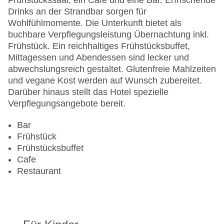
Frühstückssaal, ein Café und eine Bar. Erfrischende
Pools:Kinderbecken, Outdoor Pool,
Drinks an der Strandbar sorgen für
Sonnenschirme am Pool, Liegen am Pool,
Wohlfühlmomente. Die Unterkunft bietet als
Wasserrutsche
buchbare Verpflegungsleistung Übernachtung inkl.
Zahlungsarten: American Express, Diners Club,
Frühstück. Ein reichhaltiges Frühstücksbuffet,
EC Maestro, Mastercard, Visa
Mittagessen und Abendessen sind lecker und
Landeskategorie: 3 Sterne
abwechslungsreich gestaltet. Glutenfreie Mahlzeiten
und vegane Kost werden auf Wunsch zubereitet.
Darüber hinaus stellt das Hotel spezielle
Verpflegungsangebote bereit.
Bar
Frühstück
Frühstücksbuffet
Cafe
Restaurant