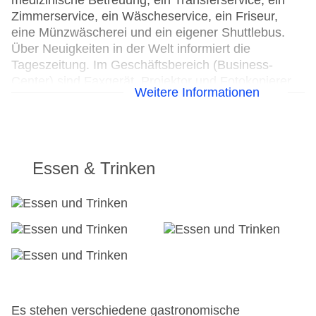
medizinische Betreuung, ein Transferservice, ein
Zimmerservice, ein Wäscheservice, ein Friseur,
eine Münzwäscherei und ein eigener Shuttlebus.
Über Neuigkeiten in der Welt informiert die
Tageszeitung. Im Geschäftsbereich (Business-
Center) sind Faxgerät, Projektor und Fotokopierer
Weitere Informationen
vorhanden.
24h Rezeption
Parkplatz
Check-in von: 15:00:00
Essen & Trinken
Check-out bis: 11:00:00
Konferenzraum: gegen Gebühr
Garage
Hoteleröffnung: 2015
WLAN/WiFi im Hotel
Lift
Minimarkt
Anzahl der Konferenzräume: 1
Anzahl der Aufzüge: 1
Es stehen verschiedene gastronomische