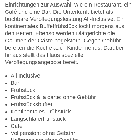
Zimmerservice
Einrichtungen zur Auswahl, wie ein Restaurant, ein
Gesamtanzahl der Stockwerke: 6
Café und eine Bar. Die Unterkunft bietet als
Gesamtanzahl der Zimmer: 102
buchbare Verpflegungsleistung All-Inclusive. Ein
Zahlungsarten: American Express, Diners Club,
kontinentales Buffetfrühstück lockt morgens aus
Mastercard, Visa
den Betten. Ebenso werden Diätgerichte die
Landeskategorie: 3 Sterne
Gaumen der Gäste begeistern. Gegen Gebühr
bereiten die Köche auch Kindermenüs. Darüber
hinaus stellt das Haus spezielle
Verpflegungsangebote bereit.
All Inclusive
Bar
Frühstück
Frühstück à la carte: ohne Gebühr
Frühstücksbuffet
Kontinentales Frühstück
Langschläferfrühstück
Cafe
Vollpension: ohne Gebühr