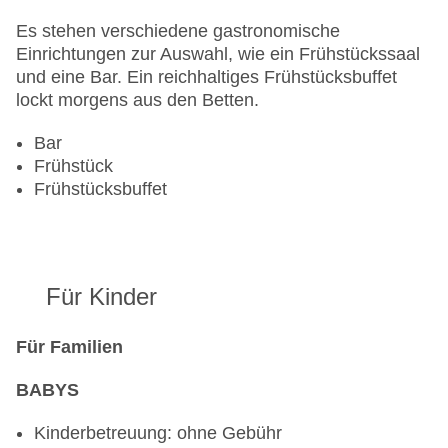
Gesamtanzahl der Stockwerke: 4
Gesamtanzahl der Zimmer: 21
Es stehen verschiedene gastronomische
Zahlungsarten: American Express, Diners Club,
Einrichtungen zur Auswahl, wie ein Frühstückssaal
EC Maestro, Mastercard, Visa
und eine Bar. Ein reichhaltiges Frühstücksbuffet
Landeskategorie: 3 Sterne
lockt morgens aus den Betten.
Bar
Frühstück
Frühstücksbuffet
Für Kinder
Für Familien
BABYS
Kinderbetreuung: ohne Gebühr