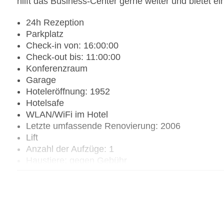
hilft das Business-Center gerne weiter und bietet ei
24h Rezeption
Parkplatz
Check-in von: 16:00:00
Check-out bis: 11:00:00
Konferenzraum
Garage
Hoteleröffnung: 1952
Hotelsafe
WLAN/WiFi im Hotel
Letzte umfassende Renovierung: 2006
Lift
Anzahl der Aufzüge: 1
Haustiere: gegen Gebühr
Haustiere auf Anfrage: gegen Gebühr
Zimmerservice
Sonnenterrasse
Gesamtanzahl der Stockwerke: 3
Gesamtanzahl der Zimmer: 50