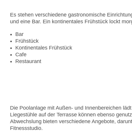
Pools:Indoor Pool, Outdoor Pool: gegen Gebühr,
Zahlungsarten: American Express, Diners Club, 
Es stehen verschiedene gastronomische Einrichtung
Landeskategorie: 4 Sterne
und eine Bar. Ein kontinentales Frühstück lockt mo
Bar
Frühstück
Kontinentales Frühstück
Cafe
Restaurant
Die Poolanlage mit Außen- und Innenbereichen läd
Liegestühle auf der Terrasse können ebenso genutz
Abwechslung bieten verschiedene Angebote, darunt
Fitnessstudio.