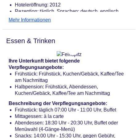
Hoteleröffnung: 2012
Rezeption: täglich, Sprachen: deutsch, englisch
Lift
Mehr Informationen
Kaminzimmer
Gartenanlage, Sonnenterrasse
Pools: 1
Essen & Trinken
Pool: ohne Gebühr, Outdoor, beheizbar, im
Wellnessbereich, Liegen: ohne Gebühr,
Sonnenschirme: ohne Gebühr
Ihre Unterkunft bietet folgende
Whirlpool: ohne Gebühr, Outdoor, beheizbar, im
Verpflegungsangebote:
Wellnessbereich
Frühstück: Frühstück, Kuchen/Gebäck, Kaffee/Tee
Badetücher: ohne Gebühr
am Nachmittag
Souvenirshop
Halbpension: Frühstück, Abendessen,
Internet: WLAN/WiFi, im gesamten Hotel (Anlage):
Kuchen/Gebäck, Kaffee/Tee am Nachmittag
ohne Gebühr
Zahlungsarten: TUI Card / VISA, MasterCard,
Beschreibung der Verpflegungsangebote:
American Express, EC Karte/Maestro
Frühstück: täglich 07:00 Uhr - 11:00 Uhr, Buffet
Haustier: Hund erlaubt: pro Nacht ca. 25 EUR,
Mittagessen: à la carte
Anfrage notwendig
Abendessen: 18:30 Uhr - 20:30 Uhr, Buffet oder
Parkmöglichkeiten: Garage: pro Tag ca. 12 EUR,
Menüwahl (4-Gänge-Menü)
Anfrage & Reservierung nicht notwendig
Snacks: 14:00 Uhr - 15:30 Uhr, gegen Gebühr,